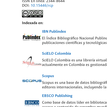
ISSN En línea: 2344-8644
DOI:
10.15446/rcp
Indexada en:
IBN Publindex
El Índice Bibliográfico Nacional Publin
publicaciones científicas y tecnológic
SciELO Colombia
SciELO Colombia es una librería virtual
actualmente en Colombia es gestionada
Scopus
Scopus es una base de datos bibliográf
editores internacionales, incluyendo la
EBSCO Publishing
Como base de datos líder en biblioteca