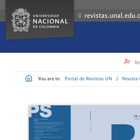
revistas.unal.edu.
Re
You are in:
Portal de Revistas UN
/
Revista