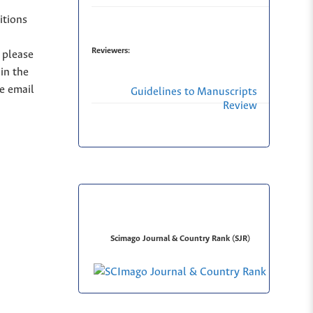
itions
Reviewers:
, please
in the
se email
Guidelines to Manuscripts
Review
Scimago Journal & Country Rank (SJR)