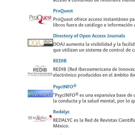
acceso a contenido de renombre mundial
ProQuest
ProQuest ofrece acceso instantáneo para
libros fuera de catálogo e información
Directory of Open Access Journals
DOAJ aumenta la visibilidad y la facilid
que utilizan un sistema de control de c
REDIB
REDIB (Red Iberoamericana de Innovaci
electrónico producidos en el ámbito i
PsycINFO®
"PsycINFO® es una expansiva base de da
la conducta y la salud mental, por lo q
Redalyc
REDALYC es la Red de Revistas Científi
México.