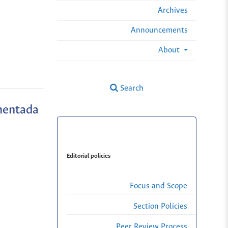
Archives
Announcements
About
Search
amentada
Editorial policies
Focus and Scope
Section Policies
Peer Review Process