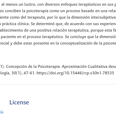
e al menos un lustro, con diversos enfoques terapéuticos en sus 
ados conciben la psicoterapia como un proceso basado en una rela
iente como del terapeuta, por lo que la dimensión intersubjetiva
 práctica clínica. Se determinó que, de acuerdo con sus experienc
ablecimiento de una positiva relación terapéutica, porque esta f
l paciente en el proceso terapéutico. Se concluye que la dimensi
encial y debe estar presente en la conceptualización de la psicote
 Concepción de la Psicoterapia. Aproximación Cualitativa desd
logía, 30(1), 47-61. https://doi.org/10.15446/rcp.v30n1.78535
License
ía