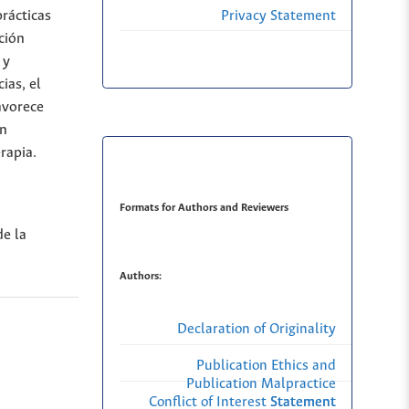
prácticas
Privacy Statement
ción
 y
ias, el
avorece
ón
rapia.
Formats for Authors and Reviewers
e la
Authors:
Declaration of Originality
Publication Ethics and
Publication Malpractice
Conflict of Interest Statement
Statement