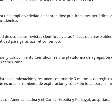
 en todas las áreas, incluyendo artículos de revistas.
 una amplia variedad de contenidos: publicaciones periódicas act
 académica.
ad de uso de las revistas científicas y académicas de acceso abier
alidad para garantizar el contenido.
ón y Conocimiento Científico) es una plataforma de agregación 
beroamericano.
tos de indexación y resumen con más de 3 millones de registros 
ue es una herramienta de exploración y conexión ideal para la in
cas de América. Latina y el Caribe, España y Portugal, auspiciad