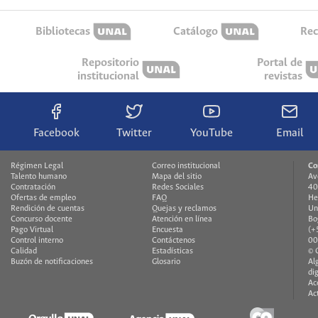
Bibliotecas
Catálogo
Rec
Repositorio
Portal de
institucional
revistas
Facebook
Twitter
YouTube
Email
Régimen Legal
Correo institucional
Co
Talento humano
Mapa del sitio
Av
Contratación
Redes Sociales
40
Ofertas de empleo
FAQ
He
Rendición de cuentas
Quejas y reclamos
Un
Concurso docente
Atención en línea
Bo
Pago Virtual
Encuesta
(+
Control interno
Contáctenos
00
Calidad
Estadísticas
© 
Buzón de notificaciones
Glosario
Al
di
Ac
Ac