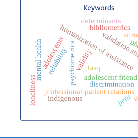
Keywords
determinants
bibliometrics
humanization of assistance
validation s
attr
adolescents
p
mental health
psychometrics
reliability
validity
fasq
adolescent friend
loneliness
discrimination
t
professional-patient relations
peru
indigenous