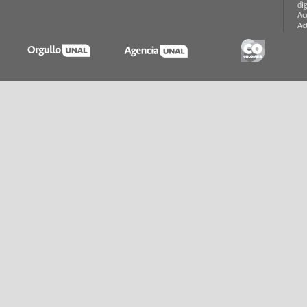
di
Ac
Ac