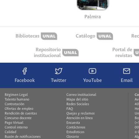
Palmira
Bibliotecas
Catálogo
Rec
Repositorio
Portal de
institucional
revistas
Facebook
Twitter
YouTube
Email
Régimen Legal
Correo institucional
Co
Talento humano
Mapa del sitio
Av
Contratación
Redes Sociales
40
Ofertas de empleo
FAQ
He
Rendición de cuentas
Quejas y reclamos
Un
Concurso docente
Atención en línea
Bo
Pago Virtual
Encuesta
(+
Control interno
Contáctenos
00
Calidad
Estadísticas
© 
Buzón de notificaciones
Glosario
Al