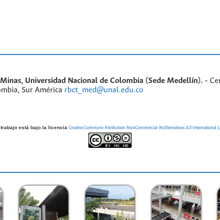
inas, Universidad Nacional de Colombia (Sede Medellín). -
Ce
ombia, Sur América
rbct_med@unal.edu.co
trabajo está bajo la licencia
Creative Commons Attribution-NonCommercial-NoDerivatives 4.0 International L