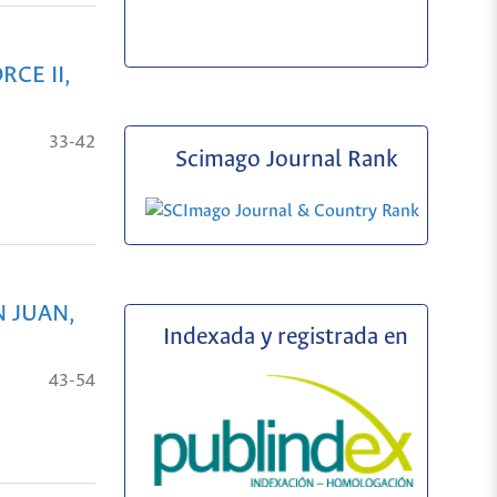
CE II,
33-42
Scimago Journal Rank
N JUAN,
Indexada y registrada en
43-54