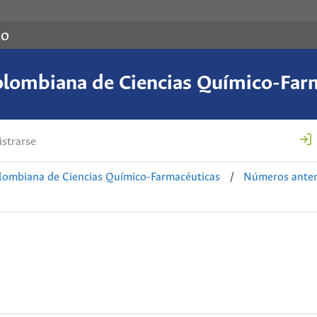
co
olombiana de Ciencias Químico-Far
strarse
lombiana de Ciencias Químico-Farmacéuticas
/
Números anter