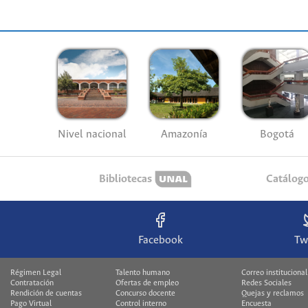
Nivel nacional
Amazonía
Bogotá
Bibliotecas
Catálog
Facebook
Tw
Régimen Legal
Talento humano
Correo institucional
Contratación
Ofertas de empleo
Redes Sociales
Rendición de cuentas
Concurso docente
Quejas y reclamos
Pago Virtual
Control interno
Encuesta