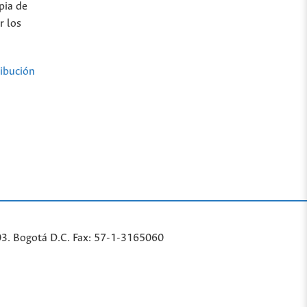
pia de
r los
ibución
03. Bogotá D.C. Fax: 57-1-3165060