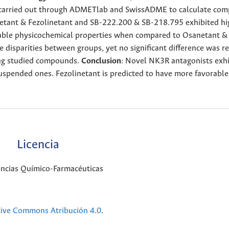
 carried out through ADMETlab and SwissADME to calculate co
netant & Fezolinetant and SB-222.200 & SB-218.795 exhibited hi
table physicochemical properties when compared to Osanetant &
disparities between groups, yet no significant difference was r
ong studied compounds.
Conclusion
: Novel NK3R antagonists exhi
spended ones. Fezolinetant is predicted to have more favorable
Licencia
encias Químico-Farmacéuticas
tive Commons Atribución 4.0
.