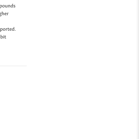
mpounds
gher
eported.
bit