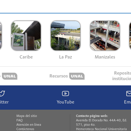
Caribe
La Paz
Manizales
Reposit
o
Recursos
instituci
itter
YouTube
Ema
Mapa del sitio
Contacto página web:
FAQ
Avenida El Dorado No. 44A-40, Ed.
Atención en línea
571, piso 4o.
Contáctenos
Hemeroteca Nacional Universitaria