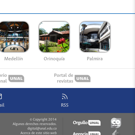
Medellín
Palmira
Orinoquía
orio
Portal de
onal
revistas
il
RSS
© Copyright 2014
Algunos derechos reservados.
digital@unal.edu.co
Acerca de este sitio web