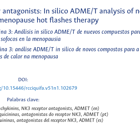
 antagonists: In silico ADME/T analysis of n
menopause hot flashes therapy
na 3: Análisis in silico ADME/T de nuevos compuestos para
s sofocos en la menopausia
ina 3: análise ADME/T in silico de novos compostos para a 
s de calor na menopausa
DOI:
rg/10.15446/rcciquifa.v51n1.102679
Palabras clave:
achykinins, NK3 receptor antagonists, ADMET (en)
quicininas, antagonistas do receptor NK3, ADMET (pt)
uininas, antagonistas del receptor NK3, ADMET (es)