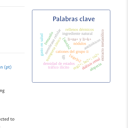
Palabras clave
rellenos dérmicos
membrana celular
extracto metanólico
fentanilo
ingrediente natural
gasto en salud
transporte iónico
[sisn]o2
li+na+ y li+k+
antibióticos
nódulos
cationes del grupo ii
mg2+; be2+; ca2+
[sige]o2
dft
diálisis renal
alopecia
densidad de estados
n (pt)
tráfico ilícito
ing
ected to
m