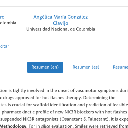
ro
Angélica María González
Colombia
Clavijo
Universidad Nacional de Colombia
citar
Resumen (en)
Resumen (es)
Resume
tion is tightly involved in the onset of vasomotor symptoms dur
c drugs approved for hot flashes therapy. Determining the
s is crucial for scaffold identification and prediction of feasible
a pharmacokinetic profile of new NK3R blockers with hot flashes
l-suspended NK3R antagonists (Osanetant & Talnetant), it is exp
Methodology
: For in
silico
evaluation, Smiles were retrieved fro