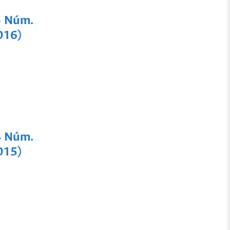
5 Núm.
016)
4 Núm.
015)