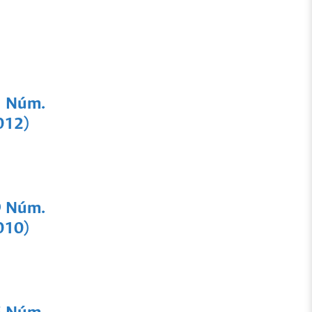
1 Núm.
012)
9 Núm.
010)