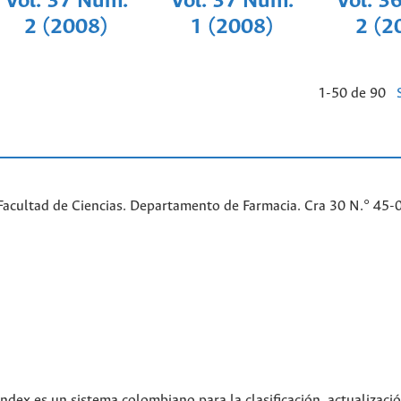
Vol. 37 Núm.
Vol. 37 Núm.
Vol. 3
2 (2008)
1 (2008)
2 (2
1-50 de 90
Facultad de Ciencias. Departamento de Farmacia. Cra 30 N.° 45-
index es un sistema colombiano para la clasificación, actualizació