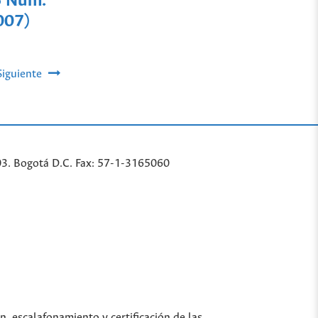
6 Núm.
007)
Siguiente
03. Bogotá D.C. Fax: 57-1-3165060
n, escalafonamiento y certificación de las