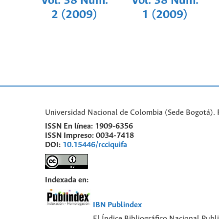
Vol. 38 Núm.
Vol. 38 Núm.
2 (2009)
1 (2009)
Universidad Nacional de Colombia (Sede Bogotá). 
ISSN En línea:
1909-6356
ISSN Impreso:
0034-7418
DOI:
10.15446/rcciquifa
Indexada en:
IBN Publindex
El Índice Bibliográfico Nacional Publ