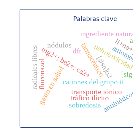
Palabras clave
ingrediente natur
a
li+na+
nódulos
farmacéutico
nefrotoxicida
autome
radicales libres
mg2+; be2+; ca2+
dft
[sisn]o2
fluconazol
gasto en salud
[si
cationes del grupo ii
transporte iónico
antibiótic
tráfico ilícito
sobredosis