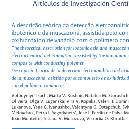
Artículos de Investigación Cientí
A descrição teórica da detecção eletroanalíti
ibotênico e da muscazona, assistida pelo co
oxihidróxido de vanádio com o polímero co
The theoretical description for ibotenic acid and muscazon
electrochemical determination, assisted by the vanadium 
composite with conducting polymer
Descripción teórica de la detección electroanalítica del áci
de la muscazona, asistida por el compuesto de oxihidróxi
con el polímero conductor
Volodymyr Tkach, Marta V. Kushnir, Nataliia M. Storoshchu
Oliveira, Olga V. Luganska, Vira V. Kopiika, Valerii I. Domn
Lukanova, Yana G. Ivanushko, Valentyna G. Ostapchuk, Svit
Melnychuk, Petro I. Yagodynets’, José I. Ferrão de Paiva M
João Monteiro, Tetiana V. Morozova, Vikroriia O. Khrutba