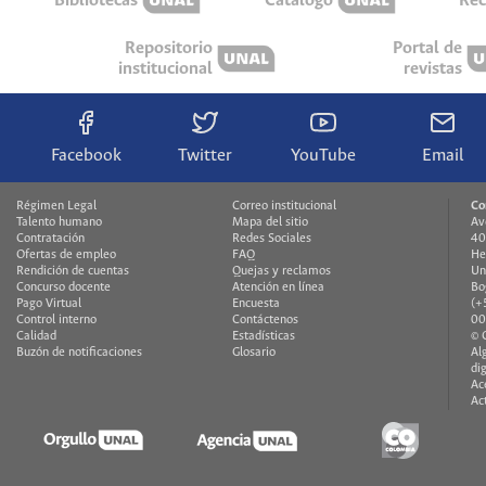
Bibliotecas
Catálogo
Rec
Repositorio
Portal de
institucional
revistas
Facebook
Twitter
YouTube
Email
Régimen Legal
Correo institucional
Co
Talento humano
Mapa del sitio
Av
Contratación
Redes Sociales
40
Ofertas de empleo
FAQ
He
Rendición de cuentas
Quejas y reclamos
Un
Concurso docente
Atención en línea
Bo
Pago Virtual
Encuesta
(+
Control interno
Contáctenos
00
Calidad
Estadísticas
© 
Buzón de notificaciones
Glosario
Al
di
Ac
Ac