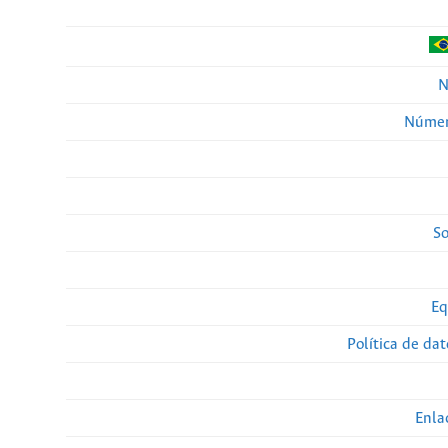
N
Númer
So
Eq
Política de da
Enla