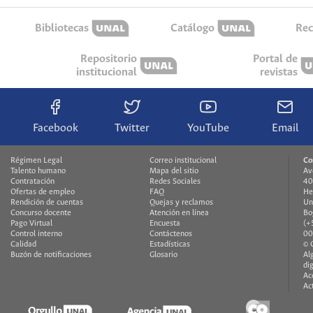
Bibliotecas
Catálogo
Rec
Repositorio
Portal de
institucional
revistas
Facebook
Twitter
YouTube
Email
Régimen Legal
Correo institucional
Co
Talento humano
Mapa del sitio
Av
Contratación
Redes Sociales
40
Ofertas de empleo
FAQ
He
Rendición de cuentas
Quejas y reclamos
Un
Concurso docente
Atención en línea
Bo
Pago Virtual
Encuesta
(+
Control interno
Contáctenos
00
Calidad
Estadísticas
© 
Buzón de notificaciones
Glosario
Al
di
Ac
Ac