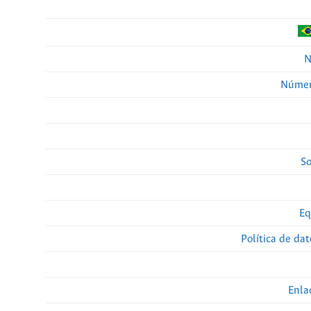
N
Númer
So
Eq
Política de da
Enla