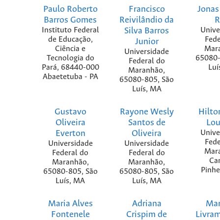
Paulo Roberto
Francisco
Jonas
Barros Gomes
Reivilândio da
R
Instituto Federal
Silva Barros
Unive
de Educação,
Fede
Junior
Ciência e
Mar
Universidade
Tecnologia do
65080-
Federal do
Pará, 68440-000
Luí
Maranhão,
Abaetetuba - PA
65080-805, São
Luís, MA
Gustavo
Rayone Wesly
Hilto
Oliveira
Santos de
Lou
Everton
Oliveira
Unive
Fede
Universidade
Universidade
Mar
Federal do
Federal do
Ca
Maranhão,
Maranhão,
Pinhe
65080-805, São
65080-805, São
Luís, MA
Luís, MA
Maria Alves
Adriana
Mar
Fontenele
Crispim de
Livra