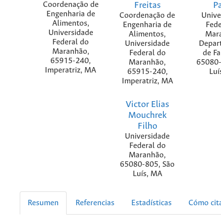
Coordenação de
Freitas
P
Engenharia de
Coordenação de
Unive
Alimentos,
Engenharia de
Fede
Universidade
Alimentos,
Mar
Federal do
Universidade
Depar
Maranhão,
Federal do
de Fa
65915-240,
Maranhão,
65080-
Imperatriz, MA
65915-240,
Luí
Imperatriz, MA
Victor Elias
Mouchrek
Filho
Universidade
Federal do
Maranhão,
65080-805, São
Luís, MA
Resumen
Referencias
Estadísticas
Cómo cit