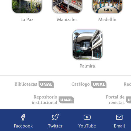
La Paz
Manizales
Medellín
Palmira
Bibliotecas
Catálogo
Rec
Repositorio
Portal de
institucional
revistas
Facebook
Twitter
YouTube
Email