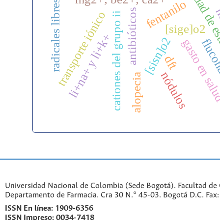
densidad de 
fentanilo
radicales libres
n
antibióticos
transporte iónico
cationes del grupo ii
[sige]o2
li+na+ y li+k+
[sisn]o2
gasto en sa
fluco
dft
nódulos
alopecia
Universidad Nacional de Colombia (Sede Bogotá). Facultad de 
Departamento de Farmacia. Cra 30 N.° 45-03. Bogotá D.C. Fa
ISSN En línea:
1909-6356
ISSN Impreso:
0034-7418