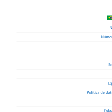
N
Númer
So
Eq
Política de da
Enla