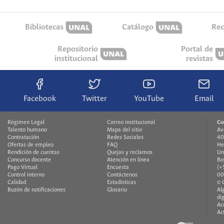
Bibliotecas
Catálogo
Rec
Repositorio
Portal de
institucional
revistas
Facebook
Twitter
YouTube
Email
Régimen Legal
Correo institucional
Co
Talento humano
Mapa del sitio
Av
Contratación
Redes Sociales
40
Ofertas de empleo
FAQ
He
Rendición de cuentas
Quejas y reclamos
Un
Concurso docente
Atención en línea
Bo
Pago Virtual
Encuesta
(+
Control interno
Contáctenos
00
Calidad
Estadísticas
© 
Buzón de notificaciones
Glosario
Al
di
Ac
Ac