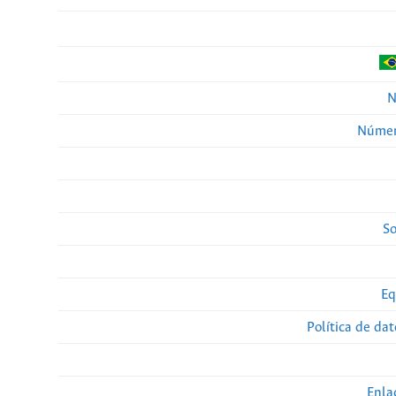
N
Númer
So
Eq
Política de da
Enla