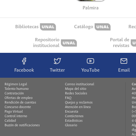
Palmira
Bibliotecas
Catálogo
Rec
Repositorio
Portal de
institucional
revistas
Facebook
Twitter
YouTube
Email
Régimen Legal
Correo institucional
Co
Talento humano
Mapa del sitio
Av
Contratación
Redes Sociales
40
Ofertas de empleo
FAQ
He
Rendición de cuentas
Quejas y reclamos
Un
Concurso docente
Atención en línea
Bo
Pago Virtual
Encuesta
(+
Control interno
Contáctenos
00
Calidad
Estadísticas
© 
Buzón de notificaciones
Glosario
Al
di
Ac