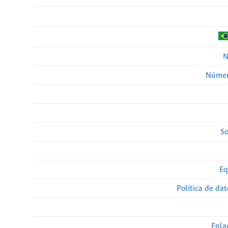
N
Númer
So
Eq
Política de da
Enla