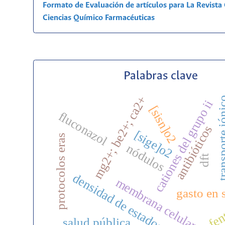
Formato de Evaluación de artículos para La Revist
Ciencias Químico Farmacéuticas
Palabras clave
mg2+; be2+; ca2+
transporte 
cationes del grupo ii
[sisn]o2
fluconazol
antibióticos
[sige]o2
protocolos eras
nódulos
dft
densidad de estados
membrana celular
gasto en 
fen
salud pública