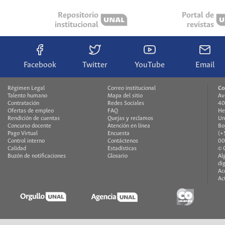
Repositorio
Portal de
institucional
revistas
Facebook
Twitter
YouTube
Email
Régimen Legal
Correo institucional
Co
Talento humano
Mapa del sitio
Av
Contratación
Redes Sociales
40
Ofertas de empleo
FAQ
He
Rendición de cuentas
Quejas y reclamos
Un
Concurso docente
Atención en línea
Bo
Pago Virtual
Encuesta
(+
Control interno
Contáctenos
00
Calidad
Estadísticas
© 
Buzón de notificaciones
Glosario
Al
di
Ac
Ac