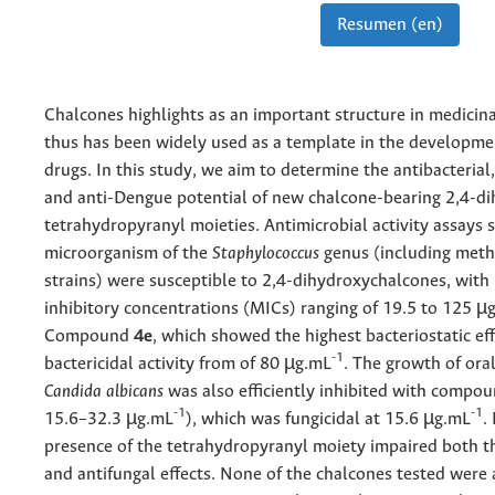
Resumen (en)
Chalcones highlights as an important structure in medicin
thus has been widely used as a template in the developme
drugs. In this study, we aim to determine the antibacterial,
and anti-Dengue potential of new
chalcone-bearing 2,4-di
tetrahydropyranyl moieties. Antimicrobial activity assays
microorganism of the
Staphylococcus
genus (including methi
strains) were susceptible to 2,4-dihydroxychalcones, wit
inhibitory concentrations (MICs) ranging of 19.5 to 125 µ
Compound
4e
, which showed the highest bacteriostatic eff
-1
bactericidal activity from of 80 µg.mL
. The growth of oral
Candida albicans
was also efficiently inhibited with compo
-1
-1
15.6–32.3 µg.mL
), which was fungicidal at 15.6 µg.mL
.
presence of the tetrahydropyranyl moiety impaired both th
and antifungal effects. None of the chalcones tested were 