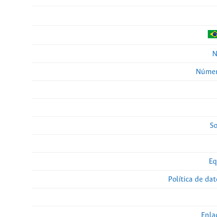
N
Númer
So
Eq
Política de da
Enla