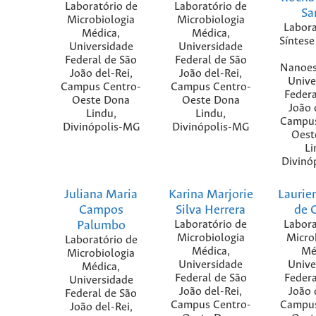
Laboratório de
Laboratório de
Sa
Microbiologia
Microbiologia
Labora
Médica,
Médica,
Síntese
Universidade
Universidade
Federal de São
Federal de São
Nanoes
João del-Rei,
João del-Rei,
Unive
Campus Centro-
Campus Centro-
Federa
Oeste Dona
Oeste Dona
João 
Lindu,
Lindu,
Campus
Divinópolis-MG
Divinópolis-MG
Oest
Li
Divinó
Juliana Maria
Karina Marjorie
Laurie
Campos
Silva Herrera
de 
Palumbo
Laboratório de
Labora
Microbiologia
Micro
Laboratório de
Médica,
Mé
Microbiologia
Universidade
Unive
Médica,
Federal de São
Federa
Universidade
João del-Rei,
João 
Federal de São
Campus Centro-
Campus
João del-Rei,