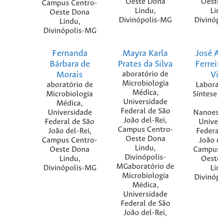
Oeste Dona
Oest
Campus Centro-
Lindu,
Li
Oeste Dona
Divinópolis-MG
Divinó
Lindu,
Divinópolis-MG
Fernanda
Mayra Karla
José 
Bárbara de
Prates da Silva
Ferrei
Morais
aboratório de
Vi
Microbiologia
aboratório de
Labora
Médica,
Microbiologia
Síntese
Universidade
Médica,
Federal de São
Universidade
Nanoes
João del-Rei,
Federal de São
Unive
Campus Centro-
João del-Rei,
Federa
Oeste Dona
Campus Centro-
João 
Lindu,
Oeste Dona
Campus
Divinópolis-
Lindu,
Oest
MGaboratório de
Divinópolis-MG
Li
Microbiologia
Divinó
Médica,
Universidade
Federal de São
João del-Rei,