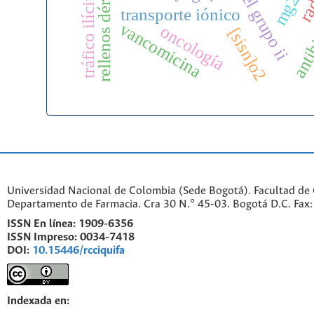
rellenos dérmicos
tráfico ilícito
antib
transporte iónico
vancomicina
oncología
[sisn]o2
Universidad Nacional de Colombia (Sede Bogotá). Facultad de 
Departamento de Farmacia. Cra 30 N.° 45-03. Bogotá D.C. Fa
ISSN En línea:
1909-6356
ISSN Impreso:
0034-7418
DOI:
10.15446/rcciquifa
Indexada en: