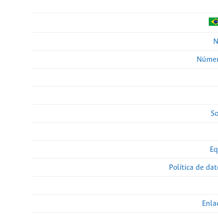
N
Númer
So
Eq
Política de da
Enla