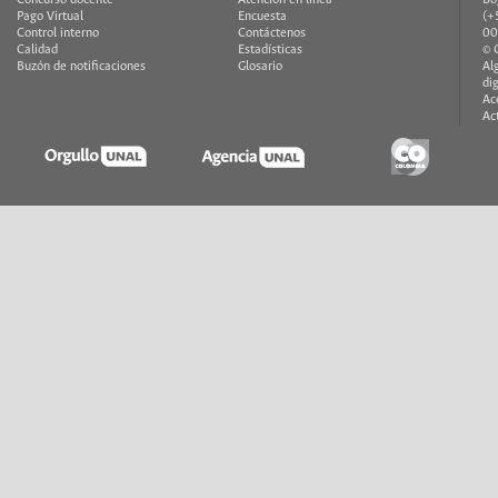
Pago Virtual
Encuesta
(+
Control interno
Contáctenos
00
Calidad
Estadísticas
© 
Buzón de notificaciones
Glosario
Al
di
Ac
Ac