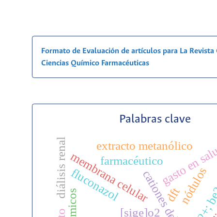
Formato de Evaluación de artículos para La Revist
Ciencias Químico Farmacéuticas
Palabras clave
diálisis renal
extracto metanólico
gasto en sal
membrana celular
mg2+; be
farmacéutico
radi
nódulos
fluconazol
cationes del grupo ii
dft
[sige]o2