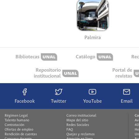
Palmira
Bibliotecas
Catálogo
Rec
Repositorio
Portal de
institucional
revistas
Facebook
Twitter
YouTube
Email
Régimen Legal
Correo institucional
Co
Talento humano
Mapa del sitio
Av
Contratación
Redes Sociales
40
Ofertas de empleo
FAQ
He
Rendición de cuentas
Quejas y reclamos
Un
Concurso docente
Atención en línea
Bo