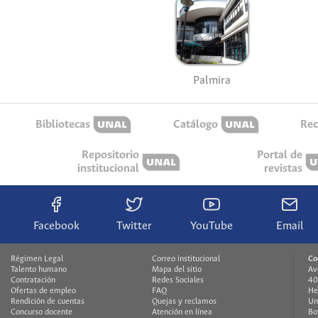
Palmira
Bibliotecas
Catálogo
Rec
Repositorio
Portal de
institucional
revistas
Facebook
Twitter
YouTube
Email
Régimen Legal
Correo institucional
Co
Talento humano
Mapa del sitio
Av
Contratación
Redes Sociales
40
Ofertas de empleo
FAQ
He
Rendición de cuentas
Quejas y reclamos
Un
Concurso docente
Atención en línea
Bo