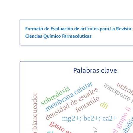
Formato de Evaluación de artículos para La Revist
Ciencias Químico Farmacéuticas
Palabras clave
membrana celular
nefro
transporte
sobredosis
densidad de estados
producto blanqueador
fentanilo
dft
antibiót
mg2+; be2+; ca2+
gasto en salud