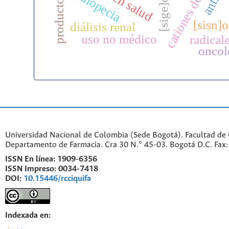
cationes del grupo ii
[sige]o2
alopecia
[sisn]
diálisis renal
uso no médico
radicale
oncol
Universidad Nacional de Colombia (Sede Bogotá). Facultad de 
Departamento de Farmacia. Cra 30 N.° 45-03. Bogotá D.C. Fa
ISSN En línea:
1909-6356
ISSN Impreso:
0034-7418
DOI:
10.15446/rcciquifa
Indexada en: