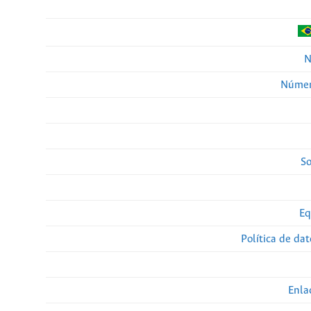
N
Númer
So
Eq
Política de da
Enla