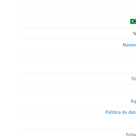
N
Númer
So
Eq
Política de da
Enla