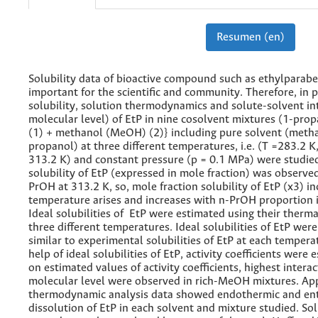
Resumen (en)
Solubility data of bioactive compound such as ethylparabe
important for the scientific and community. Therefore, in 
solubility, solution thermodynamics and solute-solvent int
molecular level) of EtP in nine cosolvent mixtures (1-pro
(1) + methanol (MeOH) (2)} including pure solvent (meth
propanol) at three different temperatures, i.e. (T =283.2 K
313.2 K) and constant pressure (p = 0.1 MPa) were studie
solubility of EtP (expressed in mole fraction) was observed
PrOH at 313.2 K, so, mole fraction solubility of EtP (x3) 
temperature arises and increases with n-PrOH proportion i
Ideal solubilities of EtP were estimated using their therm
three different temperatures. Ideal solubilities of EtP wer
similar to experimental solubilities of EtP at each tempera
help of ideal solubilities of EtP, activity coefficients were
on estimated values of activity coefficients, highest interac
molecular level were observed in rich-MeOH mixtures. Ap
thermodynamic analysis data showed endothermic and en
dissolution of EtP in each solvent and mixture studied. Sol