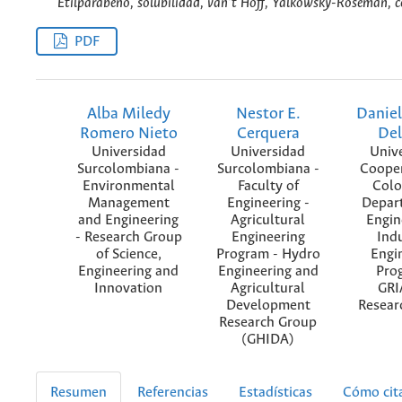
Etilparabeno, solubilidad, van’t Hoff, Yalkowsky-Roseman, c
PDF
Alba Miledy
Nestor E.
Daniel
Romero Nieto
Cerquera
De
Universidad
Universidad
Univ
Surcolombiana -
Surcolombiana -
Cooper
Environmental
Faculty of
Colo
Management
Engineering -
Depar
and Engineering
Agricultural
Engin
- Research Group
Engineering
Indu
of Science,
Program - Hydro
Engi
Engineering and
Engineering and
Pro
Innovation
Agricultural
GR
Development
Resear
Research Group
(GHIDA)
Resumen
Referencias
Estadísticas
Cómo cit