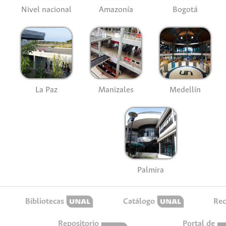
Nivel nacional
Amazonía
Bogotá
La Paz
Manizales
Medellín
Palmira
Bibliotecas
Catálogo
Rec
Repositorio
Portal de