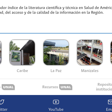
or índice de la literatura científica y técnica en Salud de Amér
ad, del acceso y de la calidad de la información en la Región.
Caribe
La Paz
Manizales
Reposit
o
Recursos
instituci
itter
YouTube
Ema