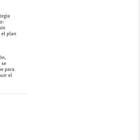
tegia
o:
sin
 el plan
ón,
 se
ue para
uir el