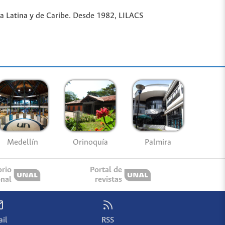
ica Latina y de Caribe. Desde 1982, LILACS
Medellín
Palmira
Orinoquía
orio
Portal de
onal
revistas
il
RSS