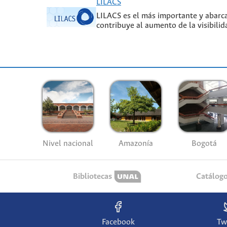
LILACS
LILACS es el más importante y abarcad
contribuye al aumento de la visibilid
Nivel nacional
Amazonía
Bogotá
Bibliotecas
Catálog
Facebook
Tw