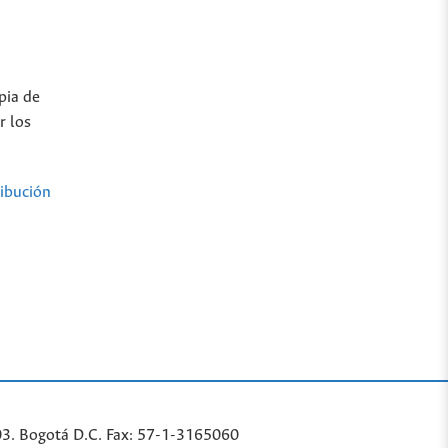
pia de
r los
ibución
03. Bogotá D.C. Fax: 57-1-3165060