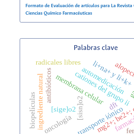
Formato de Evaluación de artículos para La Revist
Ciencias Químico Farmacéuticas
Palabras clave
gas
radicales libres
li+na+ y li+k+
alopec
automedicación
antibióticos
cationes del grupo ii
membrana celular
ingrediente natural
biopelículas
[sisn]o2
mg2+; be2+;
dft
transporte iónico
[sige]o2
farmac
oncología
fe