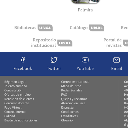
Palmira
Bibliotecas
Catálogo
Rec
Repositorio
Portal de
institucional
revistas
Facebook
Twitter
YouTube
Email
Régimen Legal
Correo institucional
Co
Talento humano
Mapa del sitio
Av
Contratación
Redes Sociales
40
Ofertas de empleo
FAQ
He
Rendición de cuentas
Quejas y reclamos
Un
Concurso docente
Atención en línea
Bo
Pago Virtual
Encuesta
(+
Control interno
Contáctenos
00
Calidad
Estadísticas
© 
Buzón de notificaciones
Glosario
Al
di