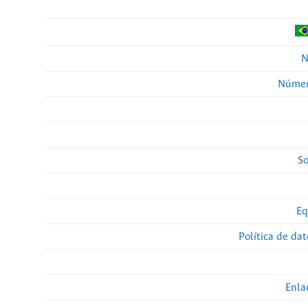
N
Númer
So
Eq
Política de da
Enla