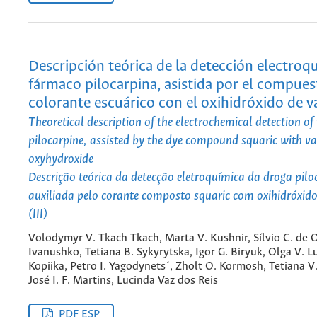
Descripción teórica de la detección electroq
fármaco pilocarpina, asistida por el compues
colorante escuárico con el oxihidróxido de va
Theoretical description of the electrochemical detection of
pilocarpine, assisted by the dye compound squaric with va
oxyhydroxide
Descrição teórica da detecção eletroquímica da droga pilo
auxiliada pelo corante composto squaric com oxihidróxid
(III)
Volodymyr V. Tkach Tkach, Marta V. Kushnir, Sílvio C. de O
Ivanushko, Tetiana B. Sykyrytska, Igor G. Biryuk, Olga V. L
Kopiika, Petro I. Yagodynets´, Zholt O. Kormosh, Tetiana 
José I. F. Martins, Lucinda Vaz dos Reis
PDF ESP