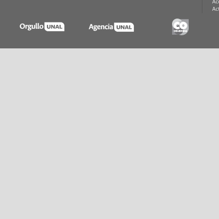
Ac
Ac