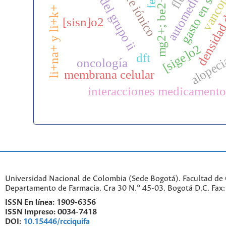
cationes del grupo ii
mg2+; be2+; ca2+
automedicación
vancom
densidad 
gasto en salu
li+na+ y li+k+
[sisn]o2
[sige]o2
dft
alopec
oncología
membrana celular
interacciones medicamento
Universidad Nacional de Colombia (Sede Bogotá). Facultad de 
Departamento de Farmacia. Cra 30 N.° 45-03. Bogotá D.C. Fa
ISSN En línea:
1909-6356
ISSN Impreso:
0034-7418
DOI:
10.15446/rcciquifa