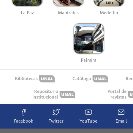
La Paz
Manizales
Medellín
Palmira
Bibliotecas
Catálogo
Rec
Repositorio
Portal de
institucional
revistas
Facebook
Twitter
YouTube
Email