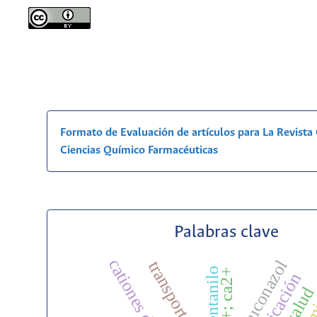
Formato de Evaluación de artículos para La Revist
Ciencias Químico Farmacéuticas
Palabras clave
fluconazol
transporte iónico
fentanilo