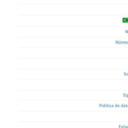
N
Númer
So
Eq
Política de da
Enla