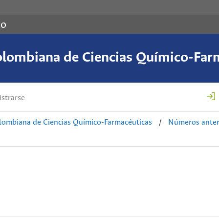
co
olombiana de Ciencias Químico-Far
strarse
lombiana de Ciencias Químico-Farmacéuticas
/
Números anter