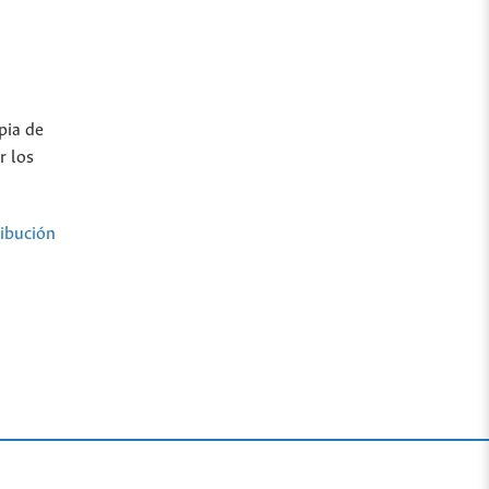
pia de
r los
ibución