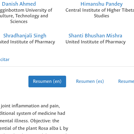
Danish Ahmed
Himanshu Pandey
gginbottom University of
Central Institute of Higher Tibet
culture, Technology and
Studies
Sciences
Shradhanjali Singh
Shanti Bhushan Mishra
ited Institute of Pharmacy
United Institute of Pharmacy
citar
Resumen (en)
Resumen (es)
Resume
 joint inflammation and pain,
aditional system of medicine had
ental illness. Objective: the
tential of the plant Rosa alba L by