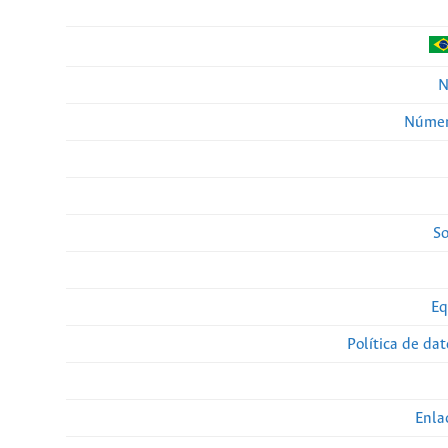
N
Númer
So
Eq
Política de da
Enla