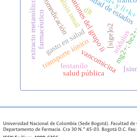
densidad de estados
automedicación
li+na+ y li+k
diálisis renal
cationes del grupo ii
extracto metanólico
dft
farmacéutico
mg2+; be2+
[sige]o2
gasto en salud
nódulos
transporte iónico
vancomicina
fentanilo
[sis
salud pública
Universidad Nacional de Colombia (Sede Bogotá). Facultad de 
Departamento de Farmacia. Cra 30 N.° 45-03. Bogotá D.C. Fa