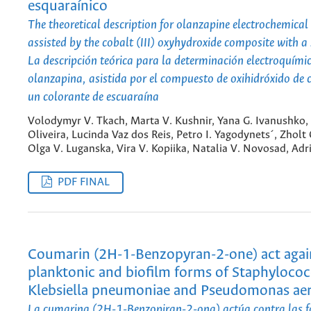
esquaraínico
The theoretical description for olanzapine electrochemical
assisted by the cobalt (III) oxyhydroxide composite with a
La descripción teórica para la determinación electroquími
olanzapina, asistida por el compuesto de oxihidróxido de c
un colorante de escuaraína
Volodymyr V. Tkach, Marta V. Kushnir, Yana G. Ivanushko, 
Oliveira, Lucinda Vaz dos Reis, Petro I. Yagodynets´, Zhol
Olga V. Luganska, Vira V. Kopiika, Natalia V. Novosad, Adr
PDF FINAL
Coumarin (2H-1-Benzopyran-2-one) act agai
planktonic and biofilm forms of Staphylococ
Klebsiella pneumoniae and Pseudomonas ae
La cumarina (2H-1-Benzopiran-2-ona) actúa contra las 