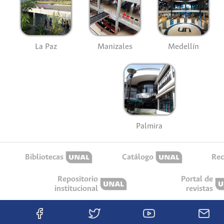
La Paz
Manizales
Medellín
Palmira
Bibliotecas
Catálogo
Rec
Repositorio
Portal de
institucional
revistas