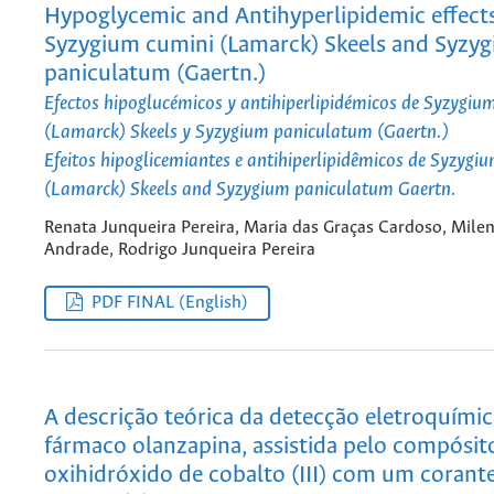
Hypoglycemic and Antihyperlipidemic effects
Syzygium cumini (Lamarck) Skeels and Syzy
paniculatum (Gaertn.)
Efectos hipoglucémicos y antihiperlipidémicos de Syzygiu
(Lamarck) Skeels y Syzygium paniculatum (Gaertn.)
Efeitos hipoglicemiantes e antihiperlipidêmicos de Syzygi
(Lamarck) Skeels and Syzygium paniculatum Gaertn.
Renata Junqueira Pereira, Maria das Graças Cardoso, Mile
Andrade, Rodrigo Junqueira Pereira
PDF FINAL (English)
A descrição teórica da detecção eletroquími
fármaco olanzapina, assistida pelo compósit
oxihidróxido de cobalto (III) com um corant