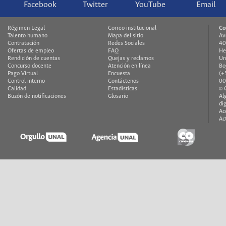
Facebook
Twitter
YouTube
Email
Régimen Legal
Correo institucional
Co
Talento humano
Mapa del sitio
Av
Contratación
Redes Sociales
40
Ofertas de empleo
FAQ
He
Rendición de cuentas
Quejas y reclamos
Un
Concurso docente
Atención en línea
Bo
Pago Virtual
Encuesta
(+
Control interno
Contáctenos
00
Calidad
Estadísticas
© 
Buzón de notificaciones
Glosario
Al
di
Ac
Ac