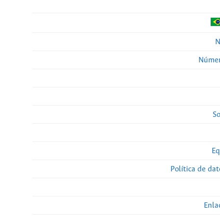
N
Númer
So
Eq
Política de da
Enla