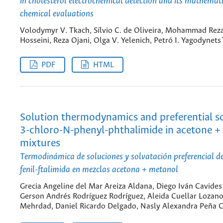
in cholesterol electrochemical detection and its mathemat
chemical evaluations
Volodymyr V. Tkach, Sílvio C. de Oliveira, Mohammad Rez
Hosseini, Reza Ojani, Olga V. Yelenich, Petró I. Yagodynets
PDF
HTML
Solution thermodynamics and preferential so
3-chloro-N-phenyl-phthalimide in acetone 
mixtures
Termodinámica de soluciones y solvatación preferencial d
fenil-ftalimida en mezclas acetona + metanol
Grecia Angeline del Mar Areiza Aldana, Diego Iván Cavides
Gerson Andrés Rodríguez Rodríguez, Aleida Cuellar Lozan
Mehrdad, Daniel Ricardo Delgado, Nasly Alexandra Peña