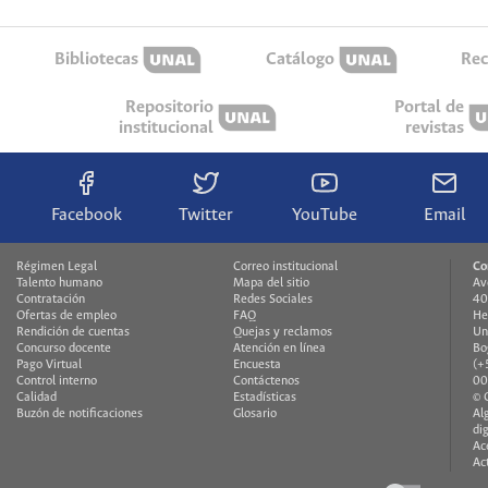
Bibliotecas
Catálogo
Rec
Repositorio
Portal de
institucional
revistas
Facebook
Twitter
YouTube
Email
Régimen Legal
Correo institucional
Co
Talento humano
Mapa del sitio
Av
Contratación
Redes Sociales
40
Ofertas de empleo
FAQ
He
Rendición de cuentas
Quejas y reclamos
Un
Concurso docente
Atención en línea
Bo
Pago Virtual
Encuesta
(+
Control interno
Contáctenos
00
Calidad
Estadísticas
© 
Buzón de notificaciones
Glosario
Al
di
Ac
Ac