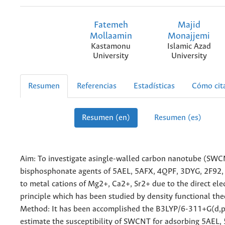
Fatemeh
Majid
Mollaamin
Monajjemi
Kastamonu
Islamic Azad
University
University
Resumen
Referencias
Estadísticas
Cómo cit
Resumen (en)
Resumen (es)
Aim: To investigate asingle-walled carbon nanotube (SWCN
bisphosphonate agents of 5AEL, 5AFX, 4QPF, 3DYG, 2F92,
to metal cations of Mg2+, Ca2+, Sr2+ due to the direct ele
principle which has been studied by density functional th
Method: It has been accomplished the B3LYP/6-311+G(d,
estimate the susceptibility of SWCNT for adsorbing 5AEL,