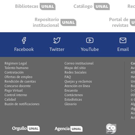
Bibliotecas
Catálogo
Rec
Repositorio
Portal de
institucional
revistas
Facebook
Twitter
YouTube
Email
Régimen Legal
Correo institucional
Co
Talento humano
Mapa del sitio
Av
Contratación
Redes Sociales
40
Ofertas de empleo
FAQ
He
Rendición de cuentas
Quejas y reclamos
Un
Concurso docente
Atención en línea
Bo
Pago Virtual
Encuesta
(+
Control interno
Contáctenos
00
Calidad
Estadísticas
© 
Buzón de notificaciones
Glosario
Al
di
Ac
Ac