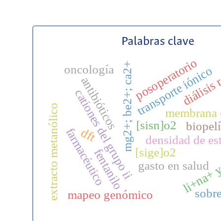
Palabras clave
posoperatorio
mg2+; be2+; ca2+
oncología
transporte iónico
diálisis 
antibióticos
cationes del grupo ii
extracto metanólico
membrana c
[sisn]o2
biopel
farmacéutico
dft
densidad de es
[sige]o2
fentanilo
li+na+ y
gasto en salud
sobr
mapeo genómico