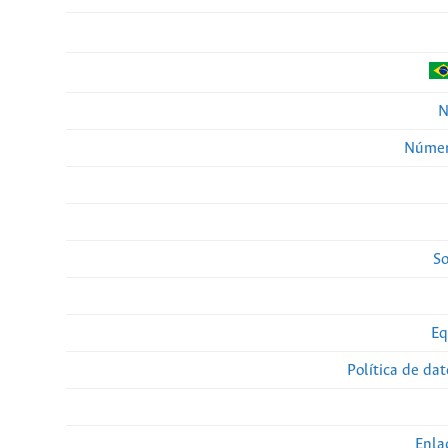
N
Númer
So
Eq
Política de da
Enla