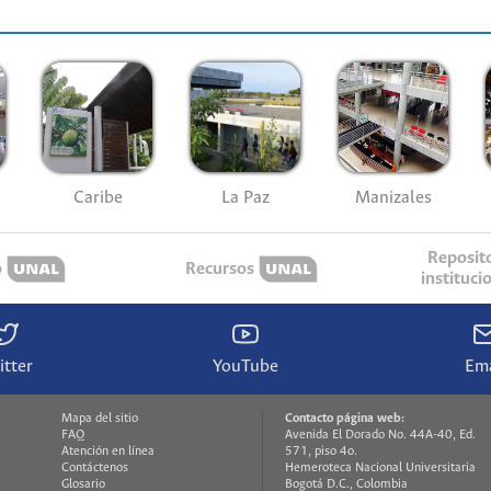
Caribe
La Paz
Manizales
Reposit
o
Recursos
instituci
itter
YouTube
Ema
Mapa del sitio
Contacto página web:
FAQ
Avenida El Dorado No. 44A-40, Ed.
Atención en línea
571, piso 4o.
Contáctenos
Hemeroteca Nacional Universitaria
Glosario
Bogotá D.C., Colombia