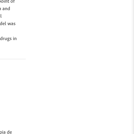
point of
n and
l
odel was
 drugs in
pia de