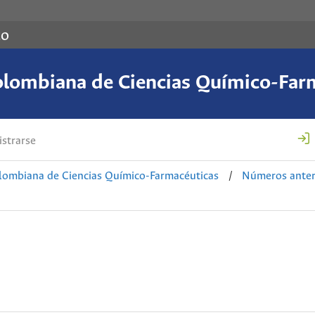
co
olombiana de Ciencias Químico-Far
strarse
lombiana de Ciencias Químico-Farmacéuticas
/
Números anter