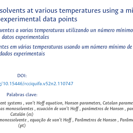
-solvents at various temperatures using a 
experimental data points
lventes a varias temperaturas utilizando un número mínim
 datos experimentales
ventes em várias temperaturas usando um número mínimo de
dados experimentais
DOI:
rg/10.15446/rcciquifa.v52n2.110747
Palabras clave:
vent systems , van’t Hoff equation, Hansen parameters, Catalan paramet
emas monosolventes , ecuación de van’t Hoff , parámetros de Hansen , pa
Catalán (es)
 monossolvente , equação de van’t Hoff , Parâmetros de Hansen , Parâm
(pt)