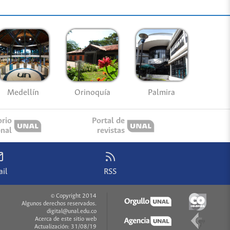
Medellín
Palmira
Orinoquía
orio
Portal de
onal
revistas
il
RSS
© Copyright 2014
Algunos derechos reservados.
digital@unal.edu.co
Acerca de este sitio web
Actualización: 31/08/19