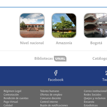
Nivel nacional
Amazonía
Bogotá
Bibliotecas
Catálog
Facebook
Tw
Régimen Legal
Talento humano
Correo institucional
Contratación
Ofertas de empleo
Redes Sociales
Rendición de cuentas
Concurso docente
Quejas y reclamos
Pago Virtual
Control interno
Encuesta
Calidad
Buzón de notificaciones
Estadísticas