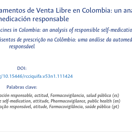
mentos de Venta Libre en Colombia: un aná
medicación responsable
nes in Colombia: an analysis of responsible self-medicati
sentos de prescrição na Colômbia: uma análise da autome
responsável
DOI:
rg/10.15446/rcciquifa.v53n1.111424
Palabras clave:
ción responsable, actitud, Farmacovigilancia, salud pública (es)
 self-medication, attitude, Pharmacovigilance, public health (en)
ção responsável, atitude, Farmacovigilância, saúde pública (pt)