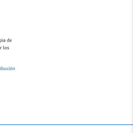
pia de
r los
ibución