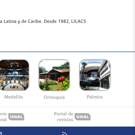
ica Latina y de Caribe. Desde 1982, LILACS
Medellín
Palmira
Orinoquía
orio
Portal de
onal
revistas