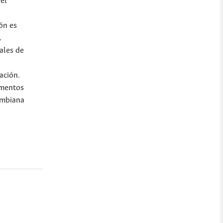
el
ón es
.
ales de
ación.
amentos
ombiana