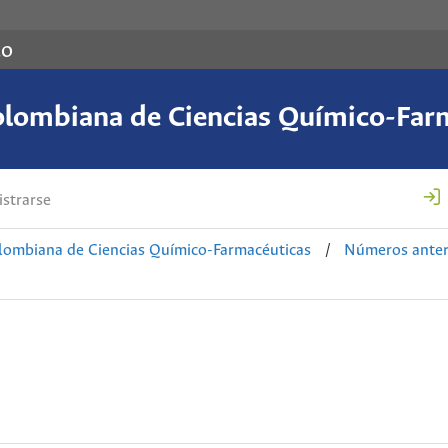
co
olombiana de Ciencias Químico-Far
strarse
lombiana de Ciencias Químico-Farmacéuticas
/
Números anter