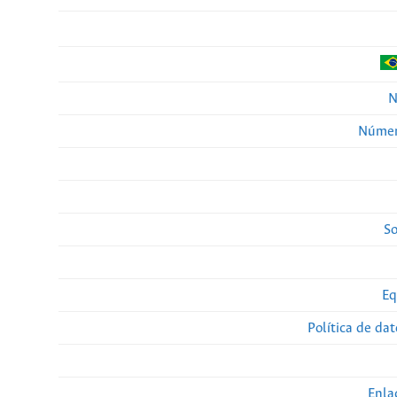
N
Númer
So
Eq
Política de da
Enla