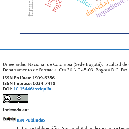
ingrediente 
Universidad Nacional de Colombia (Sede Bogotá). Facultad de 
Departamento de Farmacia. Cra 30 N.° 45-03. Bogotá D.C. Fa
ISSN En línea:
1909-6356
ISSN Impreso:
0034-7418
DOI:
10.15446/rcciquifa
Indexada en:
IBN Publindex
El Índice Bibliográfico Nacional Publindex es un sistem