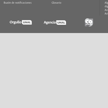
Buzón de notificaciones
Glosario
Al
di
Ac
Ac