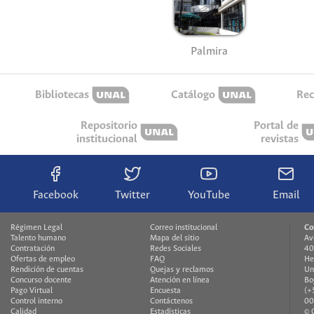
Palmira
Bibliotecas
Catálogo
Rec
Repositorio
Portal de
institucional
revistas
Facebook
Twitter
YouTube
Email
Régimen Legal
Correo institucional
Co
Talento humano
Mapa del sitio
Av
Contratación
Redes Sociales
40
Ofertas de empleo
FAQ
He
Rendición de cuentas
Quejas y reclamos
Un
Concurso docente
Atención en línea
Bo
Pago Virtual
Encuesta
(+
Control interno
Contáctenos
00
Calidad
Estadísticas
© 