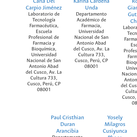
Carla Del
Karina Cardeña
R
Carpio Jiménez
Unda
Gia
Laboratorio de
Departamento
Gut
Tecnología
Académico de
Ch
Farmacéutica,
Farmacia,
Labora
Escuela
Universidad
Tecn
Profesional de
Nacional de San
Farma
Farmacia y
Antonio Abad
Es
Bioquímica,
del Cusco, Av. La
Profes
Universidad
Cultura 733,
Farm
Nacional de San
Cusco, Perú, CP
Bioq
Antonio Abad
08001
Univ
del Cusco, Av. La
Nacion
Cultura 733,
Anton
Cusco, Perú, CP
del Cus
08001
Cultu
Cusco,
0
Paul Cristhian
Yosely
Duran
Milagros
Arancibia
Cusiyunca