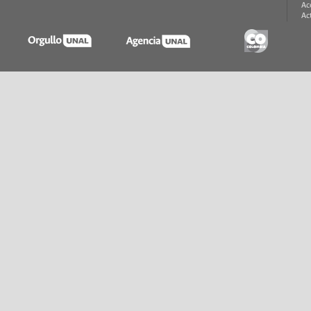
Ac
Ac