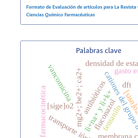
Formato de Evaluación de artículos para La Revist
Ciencias Químico Farmacéuticas
Palabras clave
densidad de est
vancomicina
gasto e
mg2+; be2+; ca2+
cationes del grupo
antibióticos
dft
farmacocinética
li+na+ y li+k+
[sisn]
fluconazol
[sige]o2
fentanilo
transporte iónico
membrana c