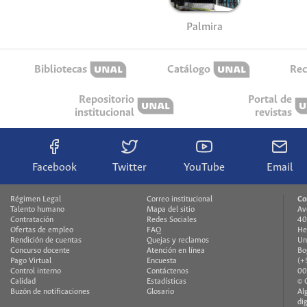
Palmira
Bibliotecas
Catálogo
Rec
Repositorio
Portal de
institucional
revistas
Facebook
Twitter
YouTube
Email
Régimen Legal
Correo institucional
Co
Talento humano
Mapa del sitio
Av
Contratación
Redes Sociales
40
Ofertas de empleo
FAQ
He
Rendición de cuentas
Quejas y reclamos
Un
Concurso docente
Atención en línea
Bo
Pago Virtual
Encuesta
(+
Control interno
Contáctenos
00
Calidad
Estadísticas
© 
Buzón de notificaciones
Glosario
Al
di