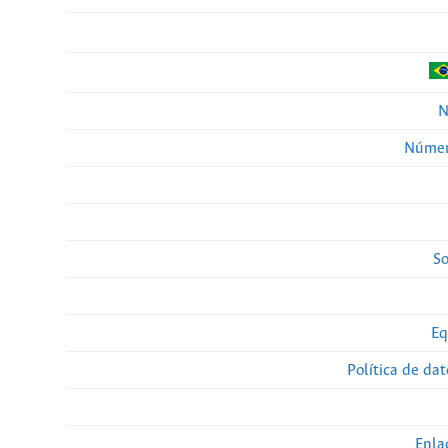
N
Númer
So
Eq
Política de da
Enla