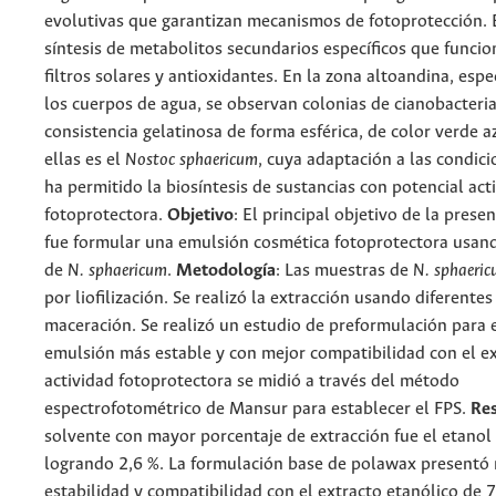
evolutivas que garantizan mecanismos de fotoprotección. E
síntesis de metabolitos secundarios específicos que funci
filtros solares y antioxidantes. En la zona altoandina, esp
los cuerpos de agua, se observan colonias de cianobacteri
consistencia gelatinosa de forma esférica, de color verde 
ellas es el
Nostoc sphaericum
, cuya adaptación a las condic
ha permitido la biosíntesis de sustancias con potencial act
fotoprotectora.
Objetivo
: El principal objetivo de la prese
fue formular una emulsión cosmética fotoprotectora usand
de
N. sphaericum
.
Metodología
: Las muestras de
N. sphaeri
por liofilización. Se realizó la extracción usando diferente
maceración. Se realizó un estudio de preformulación para e
emulsión más estable y con mejor compatibilidad con el ex
actividad fotoprotectora se midió a través del método
espectrofotométrico de Mansur para establecer el FPS.
Re
solvente con mayor porcentaje de extracción fue el etanol
logrando 2,6 %. La formulación base de polawax presentó
estabilidad y compatibilidad con el extracto etanólico de 7