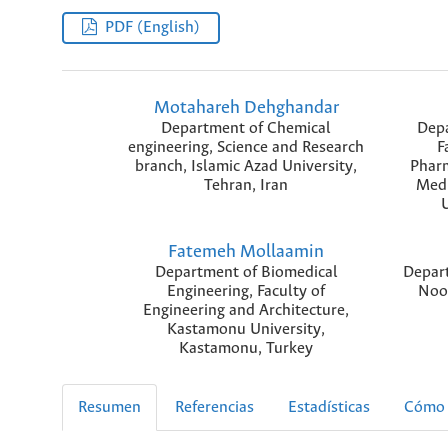
PDF (English)
Motahareh Dehghandar
Department of Chemical
Depa
engineering, Science and Research
F
branch, Islamic Azad University,
Pharm
Tehran, Iran
Medi
U
Fatemeh Mollaamin
Department of Biomedical
Depar
Engineering, Faculty of
Noor
Engineering and Architecture,
Kastamonu University,
Kastamonu, Turkey
Resumen
Referencias
Estadísticas
Cómo 