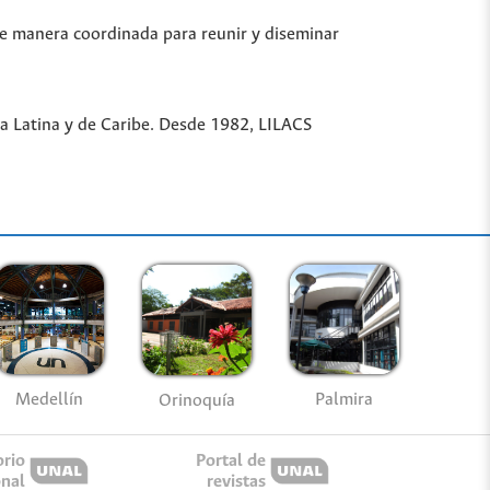
de manera coordinada para reunir y diseminar
ica Latina y de Caribe. Desde 1982, LILACS
Medellín
Palmira
Orinoquía
orio
Portal de
onal
revistas