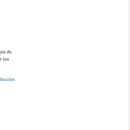
pia de
r los
ibución