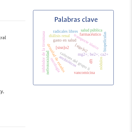
Palabras clave
salud pública
radicales libres
inhibidor de la tirosinasa
biopelículas
farmacéutico
transporte iónico
diálisis renal
ral
gasto en salud
[sige]o2
densidad de estados
[sisn]o2
nefrotoxicidad
cationes del grupo ii
mg2+; be2+; ca2+
antibióticos
oncología
nódulos
dft
vancomicina
y,