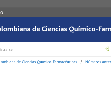
co
olombiana de Ciencias Químico-Far
strarse
lombiana de Ciencias Químico-Farmacéuticas
/
Números anter