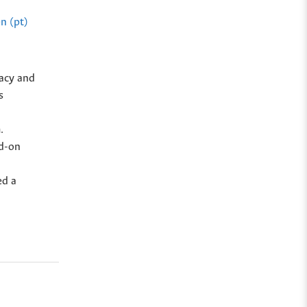
n (pt)
cacy and
s
.
dd-on
ed a