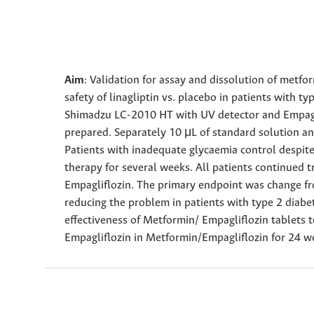
Aim
: Validation for assay and dissolution of metfo
safety of linagliptin vs. placebo in patients with ty
Shimadzu LC-2010 HT with UV detector and Empagli
prepared. Separately 10 μL of standard solution a
Patients with inadequate glycaemia control despit
therapy for several weeks. All patients continued
Empagliflozin. The primary endpoint was change f
reducing the problem in patients with type 2 diabe
effectiveness of Metformin/ Empagliflozin tablets t
Empagliflozin in Metformin/Empagliflozin for 24 w