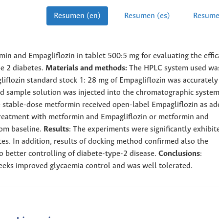
Resumen (en)
Resumen (es)
Resume
rmin and Empagliflozin in tablet 500:5 mg for evaluating the effi
pe 2 diabetes.
Materials and methods:
The HPLC system used wa
flozin standard stock 1: 28 mg of Empagliflozin was accurately
nd sample solution was injected into the chromatographic system
e stable-dose metformin received open-label Empagliflozin as a
 treatment with metformin and Empagliflozin or metformin and
rom baseline.
Results
: The experiments were significantly exhibit
tes. In addition, results of docking method confirmed also the
o better controlling of diabete-type-2 disease.
Conclusions
:
eeks improved glycaemia control and was well tolerated.