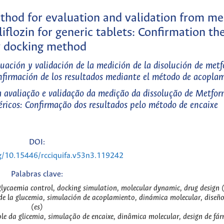
thod for evaluation and validation from me
flozin for generic tablets: Confirmation the
 docking method
uación y validación de la medición de la disolución de met
nfirmación de los resultados mediante el método de acopla
avaliação e validação da medição da dissolução de Metfor
ricos: Confirmação dos resultados pelo método de encaixe
DOI:
rg/10.15446/rcciquifa.v53n3.119242
Palabras clave:
glycaemia control, docking simulation, molecular dynamic, drug design 
 de la glucemia, simulación de acoplamiento, dinámica molecular, diseñ
(es)
le da glicemia, simulação de encaixe, dinâmica molecular, design de fá