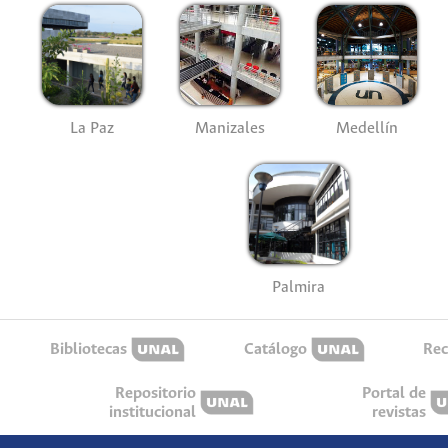
La Paz
Manizales
Medellín
Palmira
Bibliotecas
Catálogo
Rec
Repositorio
Portal de
institucional
revistas