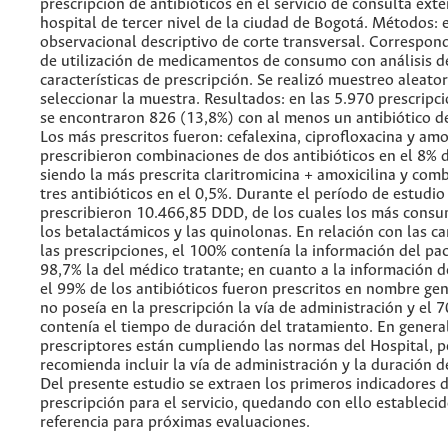
prescripción de antibióticos en el servicio de consulta ext
hospital de tercer nivel de la ciudad de Bogotá. Métodos: 
observacional descriptivo de corte transversal. Correspon
de utilización de medicamentos de consumo con análisis d
características de prescripción. Se realizó muestreo aleato
seleccionar la muestra. Resultados: en las 5.970 prescripc
se encontraron 826 (13,8%) con al menos un antibiótico de
Los más prescritos fueron: cefalexina, ciprofloxacina y amox
prescribieron combinaciones de dos antibióticos en el 8% d
siendo la más prescrita claritromicina + amoxicilina y com
tres antibióticos en el 0,5%. Durante el período de estudio
prescribieron 10.466,85 DDD, de los cuales los más cons
los betalactámicos y las quinolonas. En relación con las ca
las prescripciones, el 100% contenía la información del pac
98,7% la del médico tratante; en cuanto a la información d
el 99% de los antibióticos fueron prescritos en nombre gen
no poseía en la prescripción la vía de administración y el 
contenía el tiempo de duración del tratamiento. En general
prescriptores están cumpliendo las normas del Hospital, p
recomienda incluir la vía de administración y la duración d
Del presente estudio se extraen los primeros indicadores
prescripción para el servicio, quedando con ello estableci
referencia para próximas evaluaciones.