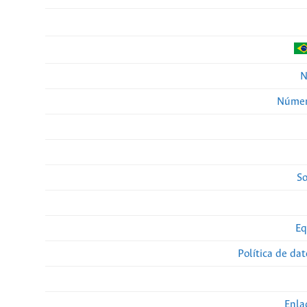
N
Númer
So
Eq
Política de da
Enla