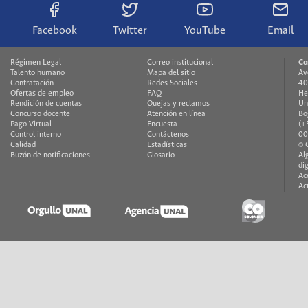
Facebook
Twitter
YouTube
Email
Régimen Legal
Correo institucional
Co
Talento humano
Mapa del sitio
Av
Contratación
Redes Sociales
40
Ofertas de empleo
FAQ
He
Rendición de cuentas
Quejas y reclamos
Un
Concurso docente
Atención en línea
Bo
Pago Virtual
Encuesta
(+
Control interno
Contáctenos
00
Calidad
Estadísticas
© 
Buzón de notificaciones
Glosario
Al
di
Ac
Ac