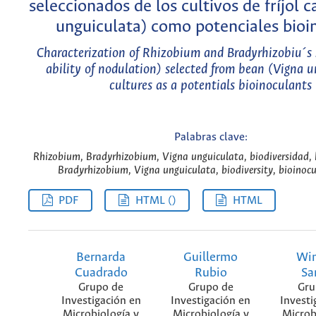
seleccionados de los cultivos de fríjol c
unguiculata) como potenciales bioi
Characterization of Rhizobium and Bradyrhizobiu´s 
ability of nodulation) selected from bean (Vigna 
cultures as a potentials bioinoculants
Palabras clave:
Rhizobium, Bradyrhizobium, Vigna unguiculata, biodiversidad, b
Bradyrhizobium, Vigna unguiculata, biodiversity, bioinocu
PDF
HTML ()
HTML
Bernarda
Guillermo
Wi
Cuadrado
Rubio
Sa
Grupo de
Grupo de
Gru
Investigación en
Investigación en
Investi
Microbiología y
Microbiología y
Microb