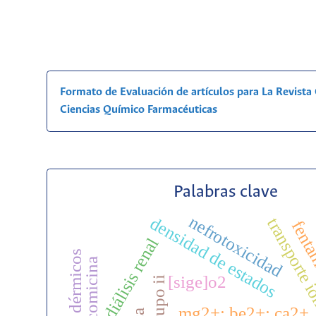
Formato de Evaluación de artículos para La Revist
Ciencias Químico Farmacéuticas
Palabras clave
nefrotoxicidad
densidad de estados
transporte 
fenta
diálisis renal
rellenos dérmicos
vancomicina
[sige]o2
mg2+; be2+; ca2+