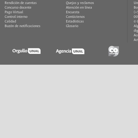
Rendición de cuentas
Quejas y reclamos
Un
Concurso docente
Atención en línea
Bo
Pago Virtual
Encuesta
(+
Control interno
Contáctenos
00
Calidad
Estadísticas
© 
Buzón de notificaciones
Glosario
Al
di
Ac
Ac