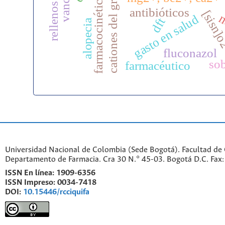
cationes del grupo ii
farmacocinética
antibióticos
[sisn]
n
gasto en salud
dft
alopecia
fluconazol
sob
farmacéutico
Universidad Nacional de Colombia (Sede Bogotá). Facultad de 
Departamento de Farmacia. Cra 30 N.° 45-03. Bogotá D.C. Fa
ISSN En línea:
1909-6356
ISSN Impreso:
0034-7418
DOI:
10.15446/rcciquifa