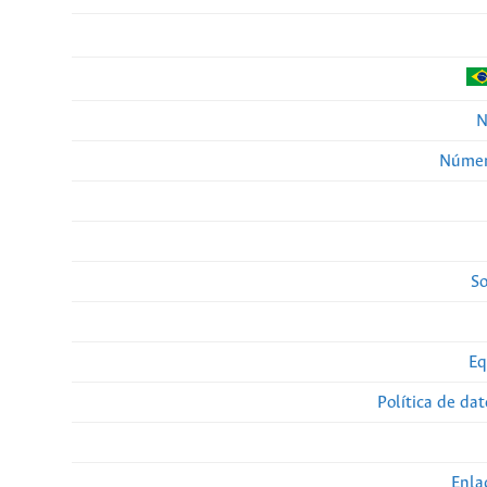
N
Númer
So
Eq
Política de da
Enla