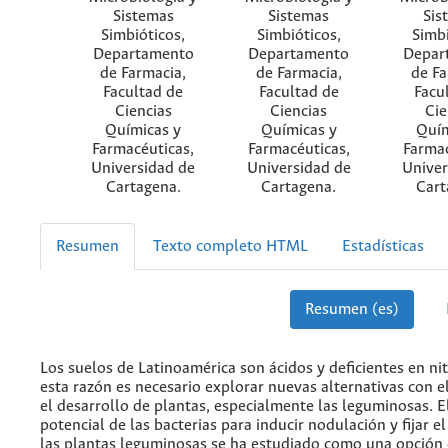
Sistemas
Sistemas
Sis
Simbióticos,
Simbióticos,
Simbi
Departamento
Departamento
Depar
de Farmacia,
de Farmacia,
de Fa
Facultad de
Facultad de
Facu
Ciencias
Ciencias
Cie
Químicas y
Químicas y
Quím
Farmacéuticas,
Farmacéuticas,
Farmac
Universidad de
Universidad de
Univer
Cartagena.
Cartagena.
Cart
Resumen
Texto completo HTML
Estadísticas
Resumen (es)
Los suelos de Latinoamérica son ácidos y deficientes en ni
esta razón es necesario explorar nuevas alternativas con e
el desarrollo de plantas, especialmente las leguminosas. E
potencial de las bacterias para inducir nodulación y fijar e
las plantas leguminosas se ha estudiado como una opción 