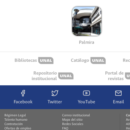
Palmira
Bibliotecas
Catálogo
Rec
Repositorio
Portal de
institucional
revistas
Facebook
Twitter
YouTube
Email
Régimen Legal
Correo institucional
Co
Talento humano
Mapa del sitio
Av
Contratación
Redes Sociales
40
Ofertas de empleo
FAQ
He