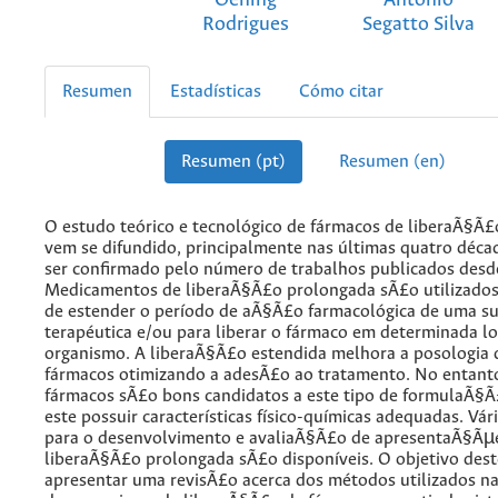
Rodrigues
Segatto Silva
Resumen
Estadísticas
Cómo citar
Resumen (pt)
Resumen (en)
O estudo teórico e tecnológico de fármacos de liberaÃ§Ã
vem se difundido, principalmente nas últimas quatro déca
ser confirmado pelo número de trabalhos publicados desd
Medicamentos de liberaÃ§Ã£o prolongada sÃ£o utilizados
de estender o período de aÃ§Ã£o farmacológica de uma s
terapéutica e/ou para liberar o fármaco em determinada lo
organismo. A liberaÃ§Ã£o estendida melhora a posologia 
fármacos otimizando a adesÃ£o ao tratamento. No entant
fármacos sÃ£o bons candidatos a este tipo de formulaÃ§
este possuir características físico-químicas adequadas. Vári
para o desenvolvimento e avaliaÃ§Ã£o de apresentaÃ§Ãµ
liberaÃ§Ã£o prolongada sÃ£o disponíveis. O objetivo dest
apresentar uma revisÃ£o acerca dos métodos utilizados n