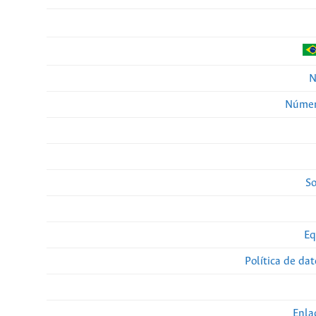
N
Númer
So
Eq
Política de da
Enla