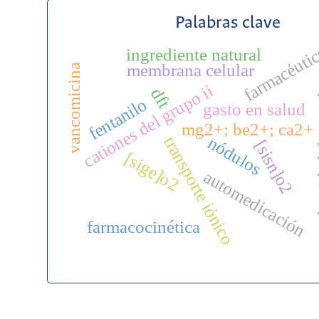
Palabras clave
farmacéuti
ingrediente natural
membrana celular
vancomicina
dens
cationes del grupo ii
dft
fentanilo
gasto en salud
mg2+; be2+; ca2+
nódulos
transporte iónico
[sisn]o2
[sige]o2
automedicación
farmacocinética