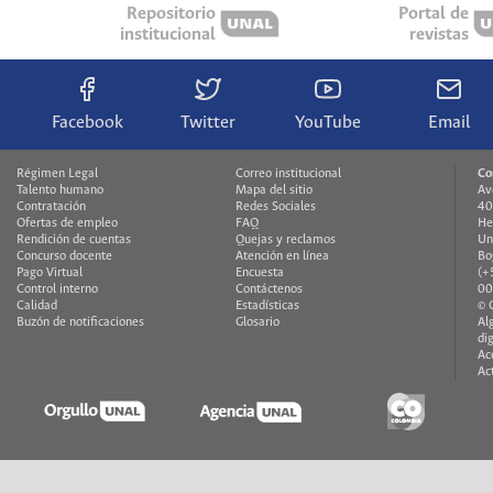
Repositorio
Portal de
institucional
revistas
Facebook
Twitter
YouTube
Email
Régimen Legal
Correo institucional
Co
Talento humano
Mapa del sitio
Av
Contratación
Redes Sociales
40
Ofertas de empleo
FAQ
He
Rendición de cuentas
Quejas y reclamos
Un
Concurso docente
Atención en línea
Bo
Pago Virtual
Encuesta
(+
Control interno
Contáctenos
00
Calidad
Estadísticas
© 
Buzón de notificaciones
Glosario
Al
di
Ac
Ac