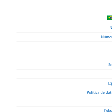
N
Númer
So
Eq
Política de da
Enla