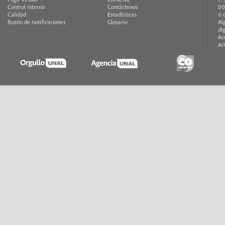
Pago Virtual
Encuesta
(+
Control interno
Contáctenos
00
Calidad
Estadísticas
© 
Buzón de notificaciones
Glosario
Al
di
Ac
Ac