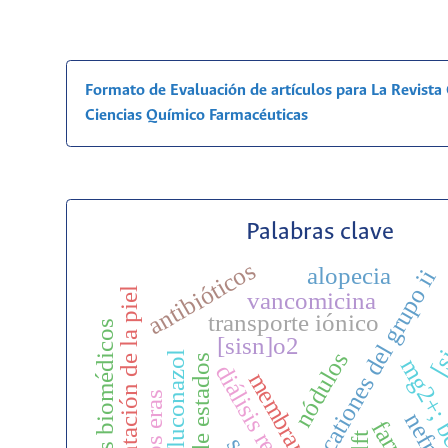
Formato de Evaluación de artículos para La Revist
Ciencias Químico Farmacéuticas
Palabras clave
antibióticos
alopecia
cationes del grupo ii
pigmentación de la piel
vancomicina
[s
transporte iónico
cuidados biomédicos
[sisn]o2
nódulos
fluconazol
mg2+; b
diálisis renal
dft