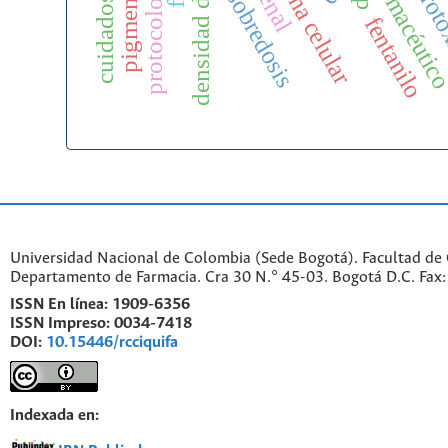
densidad de estados
membrana celular
protocolos eras
nefrot
farmacéutic
sobredosis
fentanilo
Universidad Nacional de Colombia (Sede Bogotá). Facultad de 
Departamento de Farmacia. Cra 30 N.° 45-03. Bogotá D.C. Fa
ISSN En línea:
1909-6356
ISSN Impreso:
0034-7418
DOI:
10.15446/rcciquifa
Indexada en: