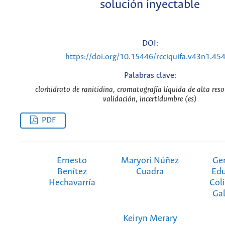
solución inyectable
DOI:
https://doi.org/10.15446/rcciquifa.v43n1.45
Palabras clave:
clorhidrato de ranitidina, cromatografía líquida de alta reso
validación, incertidumbre (es)
PDF
Ernesto
Maryori Núñez
Ge
Benítez
Cuadra
Ed
Hechavarría
Col
Ga
Keiryn Merary