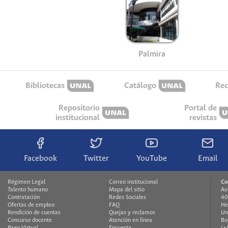
Palmira
Bibliotecas
Catálogo
Rec
Repositorio
Portal de
institucional
revistas
Facebook
Twitter
YouTube
Email
Régimen Legal
Correo institucional
Co
Talento humano
Mapa del sitio
Av
Contratación
Redes Sociales
40
Ofertas de empleo
FAQ
He
Rendición de cuentas
Quejas y reclamos
Un
Concurso docente
Atención en línea
Bo