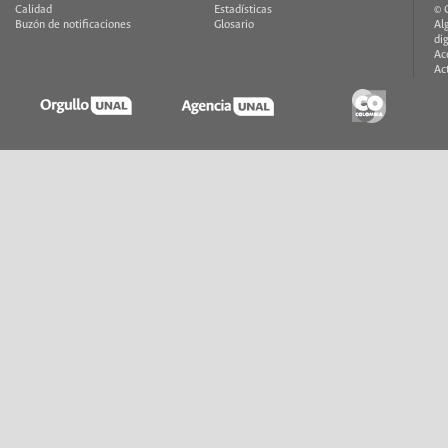
Calidad
Estadísticas
© 
Buzón de notificaciones
Glosario
Al
di
Ac
Ac