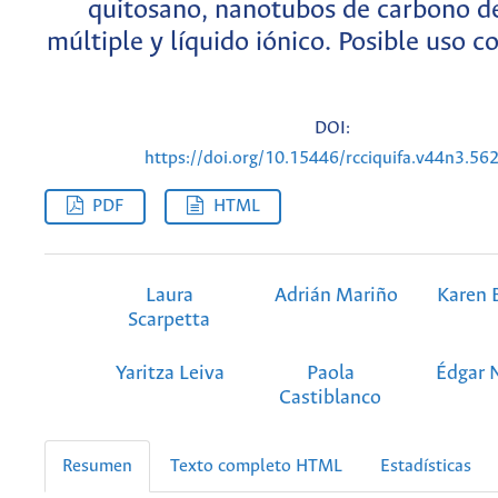
quitosano, nanotubos de carbono d
múltiple y líquido iónico. Posible uso 
DOI:
https://doi.org/10.15446/rcciquifa.v44n3.56
PDF
HTML
Laura
Adrián Mariño
Karen 
Scarpetta
Yaritza Leiva
Paola
Édgar 
Castiblanco
Resumen
Texto completo HTML
Estadísticas