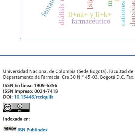
diálisis renal
fentanilo
li+na+ y li+k+
farmacéutico
Universidad Nacional de Colombia (Sede Bogotá). Facultad de 
Departamento de Farmacia. Cra 30 N.° 45-03. Bogotá D.C. Fa
ISSN En línea:
1909-6356
ISSN Impreso:
0034-7418
DOI:
10.15446/rcciquifa
Indexada en:
IBN Publindex