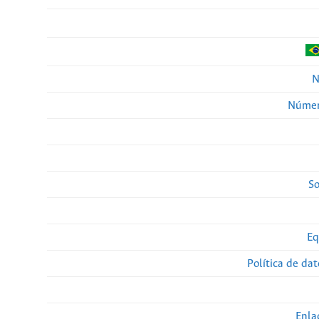
N
Númer
So
Eq
Política de da
Enla