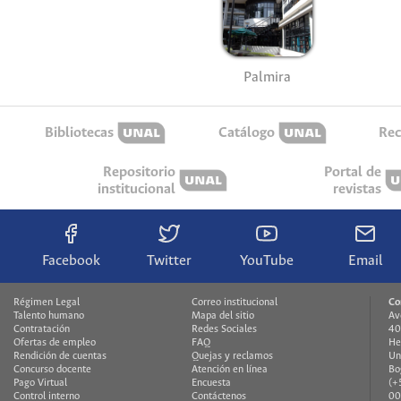
Palmira
Bibliotecas
Catálogo
Rec
Repositorio
Portal de
institucional
revistas
Facebook
Twitter
YouTube
Email
Régimen Legal
Correo institucional
Co
Talento humano
Mapa del sitio
Av
Contratación
Redes Sociales
40
Ofertas de empleo
FAQ
He
Rendición de cuentas
Quejas y reclamos
Un
Concurso docente
Atención en línea
Bo
Pago Virtual
Encuesta
(+
Control interno
Contáctenos
00