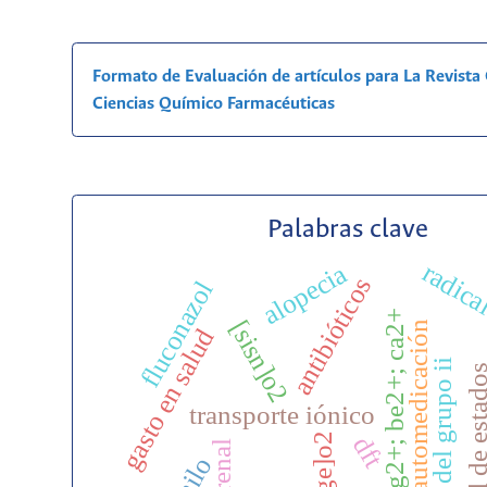
Formato de Evaluación de artículos para La Revist
Ciencias Químico Farmacéuticas
Palabras clave
radical
alopecia
antibióticos
fluconazol
mg2+; be2+; ca2+
[sisn]o2
automedicación
gasto en salud
cationes del grupo ii
densidad de est
transporte iónico
[sige]o2
dft