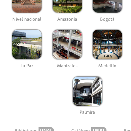
Nivel nacional
Amazonía
Bogotá
La Paz
Manizales
Medellín
Palmira
Bibliotecas
Catálogo
Rec