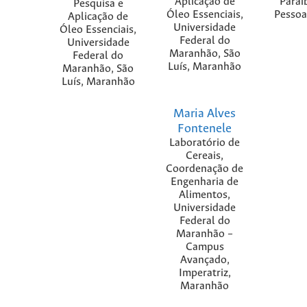
Aplicação de
Paraí
Pesquisa e
Óleo Essenciais,
Pessoa
Aplicação de
Universidade
Óleo Essenciais,
Federal do
Universidade
Maranhão, São
Federal do
Luís, Maranhão
Maranhão, São
Luís, Maranhão
Maria Alves
Fontenele
Laboratório de
Cereais,
Coordenação de
Engenharia de
Alimentos,
Universidade
Federal do
Maranhão –
Campus
Avançado,
Imperatriz,
Maranhão