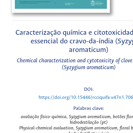
Caracterização química e citotoxicida
essencial do cravo-da-índia (Syz
aromaticum)
Chemical characterization and cytotoxicity of clove 
(Syzygium aromaticum)
DOI:
https://doi.org/10.15446/rcciquifa.v47n1.70
Palabras clave:
avaliação físico-química, Syzygium aromaticum, botões flor
hidrodestilação (pt)
Physical-chemical evaluation, Syzygium aromaticum, floral b