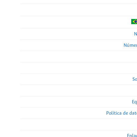
N
Númer
So
Eq
Política de da
Enla