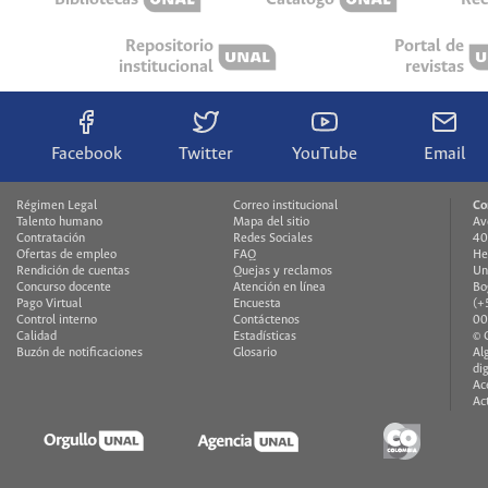
Repositorio
Portal de
institucional
revistas
Facebook
Twitter
YouTube
Email
Régimen Legal
Correo institucional
Co
Talento humano
Mapa del sitio
Av
Contratación
Redes Sociales
40
Ofertas de empleo
FAQ
He
Rendición de cuentas
Quejas y reclamos
Un
Concurso docente
Atención en línea
Bo
Pago Virtual
Encuesta
(+
Control interno
Contáctenos
00
Calidad
Estadísticas
© 
Buzón de notificaciones
Glosario
Al
di
Ac
Ac