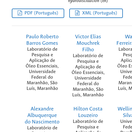
hydrodistillation (en)
PDF (Português)
XML (Português)
Paulo Roberto
Victor Elias
Wa
Barros Gomes
Mouchrek
Ferrei
Laboratório de
Filho
Labora
Pesquisa e
Pesq
Laboratório de
Aplicação de
Aplic
Pesquisa e
Óleo Essenciais,
Óleo Es
Aplicação de
Universidade
Unive
Óleo Essenciais,
Federal do
Fede
Universidade
Maranhão, São
Maran
Federal do
Luís, Maranhão
Luís, 
Maranhão, São
Luís, Maranhão
Alexandre
Hilton Costa
Welli
Albuquerque
Louzeiro
Silv
do Nascimento
Laboratório de
Unive
Pesquisa e
Fede
Laboratório de