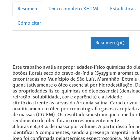
Resumen
Texto completo XHTML
Estadísticas
Cómo citar
Resumen (pt)
Este trabalho avalia as propriedades-físico químicas do ól
botões florais seco do cravo-da-índia (Syzygium aromatic
encontradas no Munícipio de São Luís, Maranhão. Extraiu-
quantitativamente o óleo essencial por hidrodestilação. 
as propriedades físico-químicas do óleoessencial (densidad
refração, solubilidade, cor e aparência) e atividade
citotóxica frente às larvas da Artemia salina. Caracterizou-
analiticamente o óleo por cromatografia gasosa acoplada 
de massas (CG-EM). Os resultadosmostram que o melhor 
rendimento do óleo foram correspondentemente
4 horas e 4,33 % de massa por volume. A partir disso foi p
identificar 5 componentes, sendo a presença majoritária d
logo foi confirmada pelastécnicas espectroscópica. Na iden