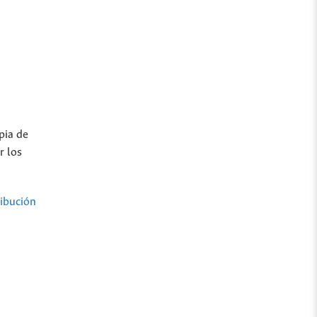
pia de
r los
ibución