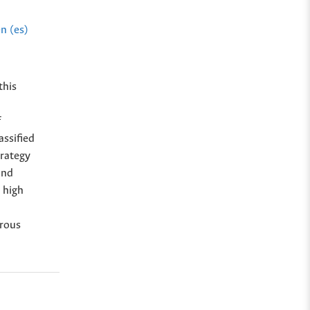
n (es)
this
f
assified
trategy
and
 high
brous