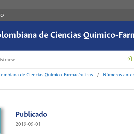
co
olombiana de Ciencias Químico-Far
strarse
lombiana de Ciencias Químico-Farmacéuticas
/
Números anter
Publicado
2019-09-01