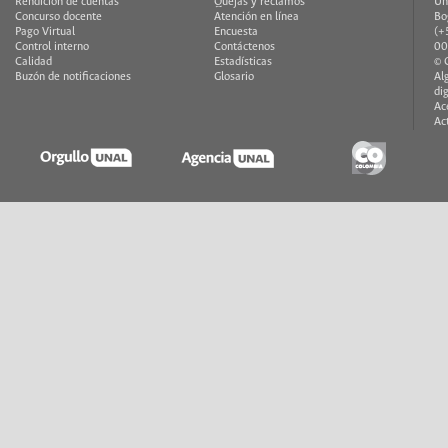
Rendición de cuentas
Quejas y reclamos
Un
Concurso docente
Atención en línea
Bo
Pago Virtual
Encuesta
(+
Control interno
Contáctenos
00
Calidad
Estadísticas
© 
Buzón de notificaciones
Glosario
Al
di
Ac
Ac