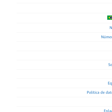
N
Númer
So
Eq
Política de da
Enla