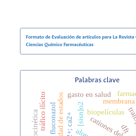
Formato de Evaluación de artículos para La Revist
Ciencias Químico Farmacéuticas
Palabras clave
farma
gasto en salud
tráfico ilícito
densidad de estados
membrana 
[sisn]o2
fluconazol
tran
biopelículas
farmacocinética
cationes del gru
dft