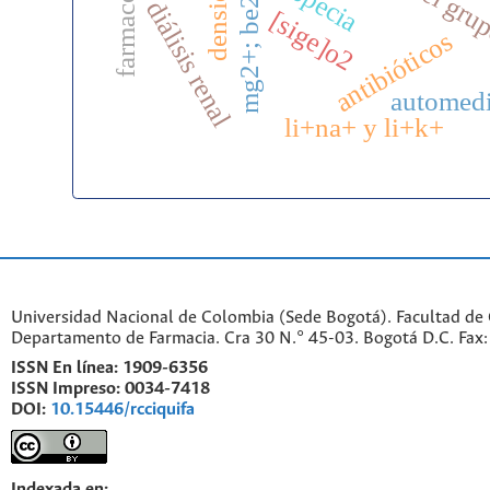
mg2+; be2+; ca2+
alopecia
diálisis renal
[sige]o2
antibióticos
automed
li+na+ y li+k+
Universidad Nacional de Colombia (Sede Bogotá). Facultad de 
Departamento de Farmacia. Cra 30 N.° 45-03. Bogotá D.C. Fa
ISSN En línea:
1909-6356
ISSN Impreso:
0034-7418
DOI:
10.15446/rcciquifa
Indexada en: