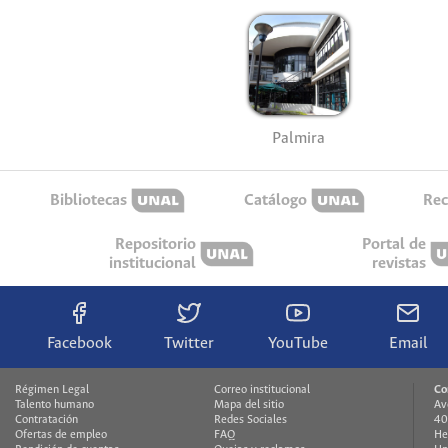
Palmira
Bibliotecas
Catálogo
Rec
Repositorio
Portal de
institucional
revistas
Facebook
Twitter
YouTube
Email
Régimen Legal
Correo institucional
Co
Talento humano
Mapa del sitio
Av
Contratación
Redes Sociales
40
Ofertas de empleo
FAQ
He