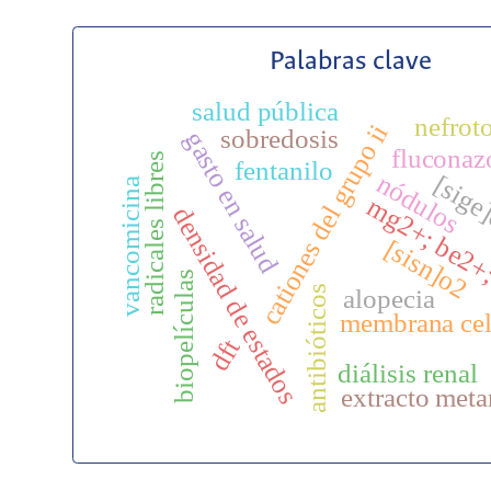
Palabras clave
salud pública
nefrot
cationes del grupo ii
sobredosis
gasto en salud
fluconaz
radicales libres
fentanilo
nódulos
[sige
vancomicina
mg2+; be2+
densidad de estados
[sisn]o2
biopelículas
antibióticos
alopecia
membrana cel
dft
diálisis renal
extracto meta