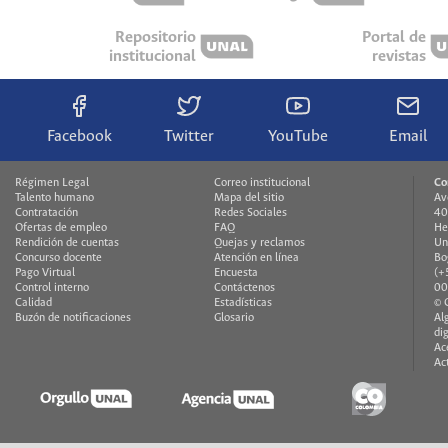
Repositorio
Portal de
institucional
revistas
Facebook
Twitter
YouTube
Email
Régimen Legal
Correo institucional
Co
Talento humano
Mapa del sitio
Av
Contratación
Redes Sociales
40
Ofertas de empleo
FAQ
He
Rendición de cuentas
Quejas y reclamos
Un
Concurso docente
Atención en línea
Bo
Pago Virtual
Encuesta
(+
Control interno
Contáctenos
00
Calidad
Estadísticas
© 
Buzón de notificaciones
Glosario
Al
di
Ac
Ac