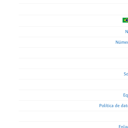
N
Númer
So
Eq
Política de da
Enla