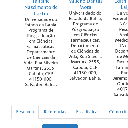
Tailaine
Milleno Dantas
Edith 
Nascimento de
Mota
Lai
Castro
Universidade do
Unive
Estado da Bahia,
Federal
Universidade do
Programa de
Núc
Estado da Bahia,
Pósgraduação
Pesq
Programa de
em Ciências
Anál
Pósgraduação
Farmacêuticas.
Medic
em Ciências
Departamento
(Nu
Farmacêuticas.
de Ciências da
Depar
Departamento
Vida, Rua Silveira
de Me
de Ciências da
Martins, 2555,
Facul
Vida, Rua Silveira
Cabula, CEP
Farmá
Martins, 2555,
41150-000,
Bar
Cabula, CEP
Salvador, Bahia.
Jeremo
41150-000,
Ondi
Salvador, Bahia.
4017
Salvado
Resumen
Referencias
Estadísticas
Cómo cit