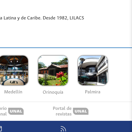
ica Latina y de Caribe. Desde 1982, LILACS
Medellín
Palmira
Orinoquía
orio
Portal de
onal
revistas