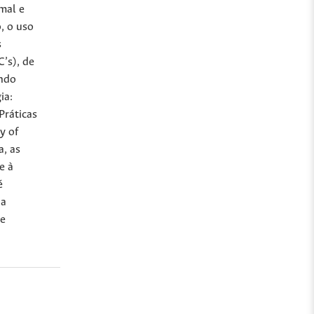
mal e
, o uso
s
’s), de
ando
ia:
Práticas
y of
a, as
e à
é
da
de