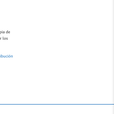
pia de
r los
ibución