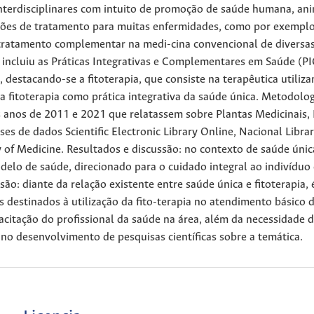
nterdisciplinares com intuito de promoção de saúde humana, ani
ões de tratamento para muitas enfermidades, como por exemplo
o tratamento complementar na medi-cina convencional de diversa
incluiu as Práticas Integrativas e Complementares em Saúde (PIC
 destacando-se a fitoterapia, que consiste na terapêutica utiliz
a fitoterapia como prática integrativa da saúde única. Metodolog
s anos de 2011 e 2021 que relatassem sobre Plantas Medicinais, 
s de dados Scientific Electronic Library Online, Nacional Librar
of Medicine. Resultados e discussão: no contexto de saúde únic
lo de saúde, direcionado para o cuidado integral ao indivíduo 
são: diante da relação existente entre saúde única e fitoterapia, 
os destinados à utilização da fito-terapia no atendimento básico 
acitação do profissional da saúde na área, além da necessidade 
 no desenvolvimento de pesquisas científicas sobre a temática.