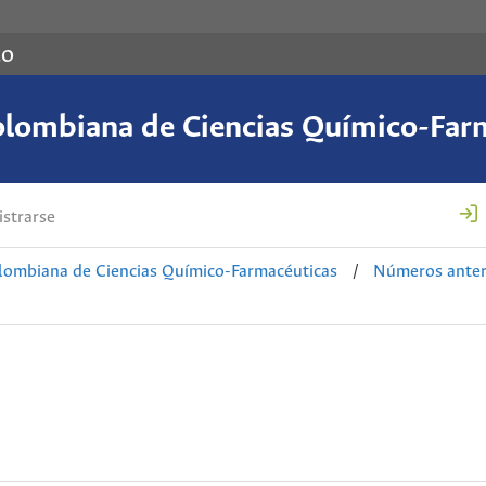
co
olombiana de Ciencias Químico-Far
strarse
lombiana de Ciencias Químico-Farmacéuticas
/
Números anter