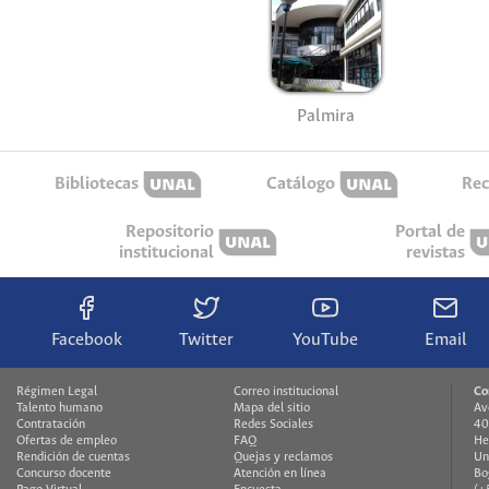
Palmira
Bibliotecas
Catálogo
Rec
Repositorio
Portal de
institucional
revistas
Facebook
Twitter
YouTube
Email
Régimen Legal
Correo institucional
Co
Talento humano
Mapa del sitio
Av
Contratación
Redes Sociales
40
Ofertas de empleo
FAQ
He
Rendición de cuentas
Quejas y reclamos
Un
Concurso docente
Atención en línea
Bo