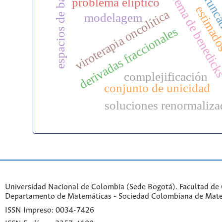
espacios de banach
teorema de benedic
trunc
problema elíptico
estimad
viroterapia oncolítica
modelagem
derivadas fraccionales
complejificación
conjunto de unicidad
soluciones renormaliza
Universidad Nacional de Colombia (Sede Bogotá). Facultad de 
Departamento de Matemáticas - Sociedad Colombiana de Mat
ISSN Impreso: 0034-7426