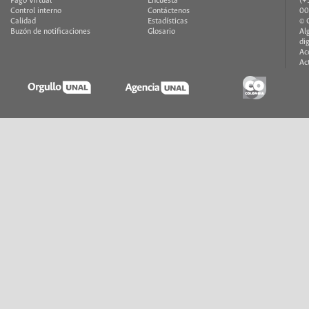
Pago Virtual
Encuesta
(+
Control interno
Contáctenos
00
Calidad
Estadísticas
© 
Buzón de notificaciones
Glosario
Al
di
Ac
Ac