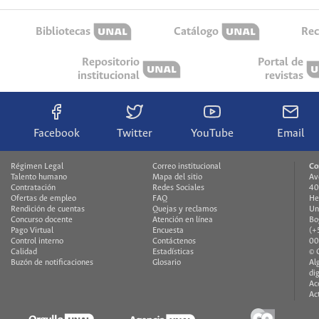
Bibliotecas
Catálogo
Rec
Repositorio
Portal de
institucional
revistas
Facebook
Twitter
YouTube
Email
Régimen Legal
Correo institucional
Co
Talento humano
Mapa del sitio
Av
Contratación
Redes Sociales
40
Ofertas de empleo
FAQ
He
Rendición de cuentas
Quejas y reclamos
Un
Concurso docente
Atención en línea
Bo
Pago Virtual
Encuesta
(+
Control interno
Contáctenos
00
Calidad
Estadísticas
© 
Buzón de notificaciones
Glosario
Al
di
Ac
Ac