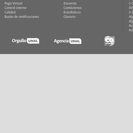
Pago Virtual
Encuesta
(+
Control interno
Contáctenos
00
Calidad
Estadísticas
© 
Buzón de notificaciones
Glosario
Al
di
Ac
Ac