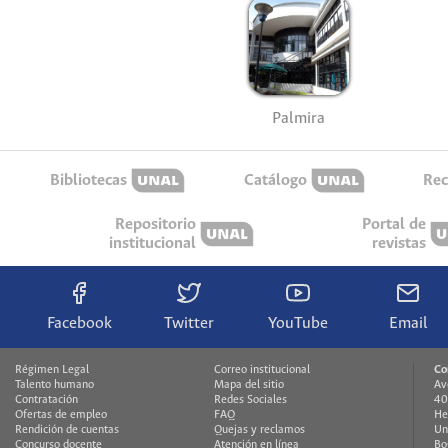
Palmira
Bibliotecas
Catálogo
Rec
Repositorio
Portal de
institucional
revistas
Facebook
Twitter
YouTube
Email
Régimen Legal
Correo institucional
Co
Talento humano
Mapa del sitio
Av
Contratación
Redes Sociales
40
Ofertas de empleo
FAQ
He
Rendición de cuentas
Quejas y reclamos
Un
Concurso docente
Atención en línea
Bo