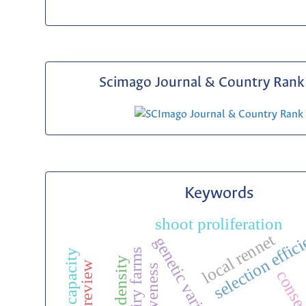
Scimago Journal & Country Rank 
Keywords
shoot proliferation
selection effic
local rennet
genetic variability
dairy farms
density