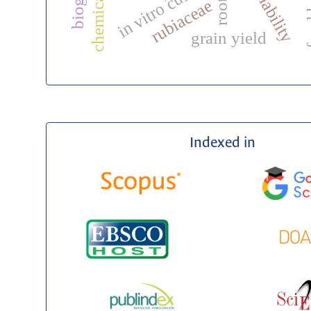
food 
in vitro culture
rubiaceae
grain yield
Indexed in