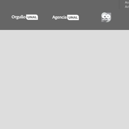
Ac
Ac