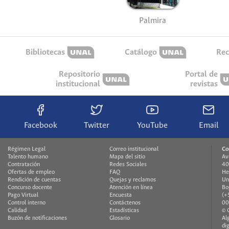
Palmira
Bibliotecas
Catálogo
Rec
Repositorio
Portal de
institucional
revistas
Facebook
Twitter
YouTube
Email
Régimen Legal
Correo institucional
Co
Talento humano
Mapa del sitio
Av
Contratación
Redes Sociales
40
Ofertas de empleo
FAQ
He
Rendición de cuentas
Quejas y reclamos
Un
Concurso docente
Atención en línea
Bo
Pago Virtual
Encuesta
(+
Control interno
Contáctenos
00
Calidad
Estadísticas
© 
Buzón de notificaciones
Glosario
Al
di