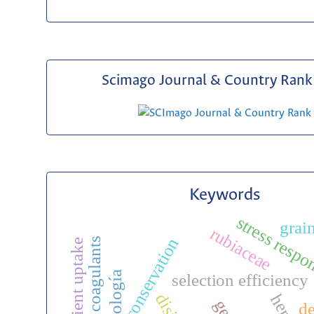
Scimago Journal & Country Rank 
Keywords
stress respo
grai
rubiaceae
conservation
plant coagulants
nutrient uptake
entomología
selection efficiency
de