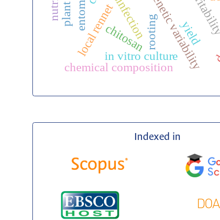
disinfection
heritabili
genetic variability
local rennet
da
rooting
yield
chitosan
in vitro culture
chemical composition
Indexed in