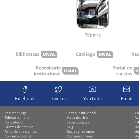
Palmira
Bibliotecas
Catálogo
Rec
Repositorio
Portal de
institucional
revistas
Facebook
Twitter
YouTube
Email
Régimen Legal
Correo institucional
Co
Talento humano
Mapa del sitio
Av
Contratación
Redes Sociales
40
Ofertas de empleo
FAQ
He
Rendición de cuentas
Quejas y reclamos
Un
Concurso docente
Atención en línea
Bo