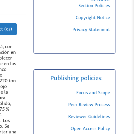
Section Policies
Copyright Notice
t (es)
Privacy Statement
tá, con
ación en
blecer
e en las
inco
e
Publishing policies:
(220 ton
rojo
e la
Focus and Scope
ara
ólido,
Peer Review Process
 75 %
%
Reviewer Guidelines
. Los
o. Se
Open Access Policy
entar una