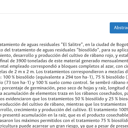
Abstrac
ratamiento de aguas residuales “El Salitre”, en la ciudad de Bogo
o del tratamiento de aguas residuales “biosólido”, para su aplic
miento, desarrollo y producción del cultivo de rábano rojo, y esta
n final de 3900 toneladas de este material generado mensualment
ental empleado correspondió a bloques completos al azar, con c
celas de 2 m x 2 m. Los tratamientos correspondieron a mezclas d
s: 100 % biosólido (equivalente a 294 ton ha-1), 75 % biosólido 
ido (73 ton ha-1) y 100 % suelo como control. Se sembró rábano 
 porcentaje de germinación, peso seco de hojas y raíz, longitud d
 la acumulación de elementos traza en los rábanos cosechados, p
os evidenciaron que los tratamientos 50 % biosólido y 25 % bios
 producción del cultivo de rábano, mientras que los tratamientos
rollo, crecimiento y producción del cultivo. El tratamiento 100
 presentó acumulación en la raíz, que es el producto cosechable
saron los máximos permitidos con el tratamiento 75 % biosólid
agricultura puede acarrear un gran riesgo, ya que a pesar de pres