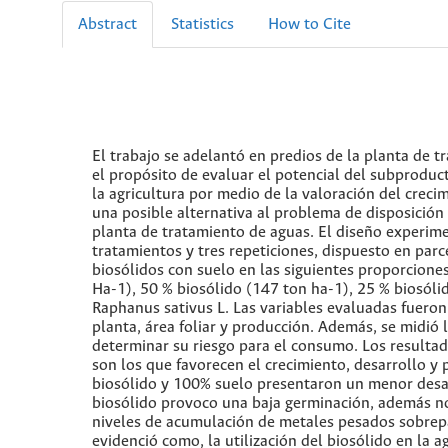
Abstract
Statistics
How to Cite
El trabajo se adelantó en predios de la planta de t
el propósito de evaluar el potencial del subproduct
la agricultura por medio de la valoración del creci
una posible alternativa al problema de disposició
planta de tratamiento de aguas. El diseño experim
tratamientos y tres repeticiones, dispuesto en par
biosólidos con suelo en las siguientes proporcione
Ha-1), 50 % biosólido (147 ton ha-1), 25 % biosól
Raphanus sativus L. Las variables evaluadas fueron:
planta, área foliar y producción. Además, se midió
determinar su riesgo para el consumo. Los resultad
son los que favorecen el crecimiento, desarrollo y
biosólido y 100% suelo presentaron un menor desar
biosólido provoco una baja germinación, además no
niveles de acumulación de metales pesados sobrepa
evidenció como, la utilización del biosólido en la 