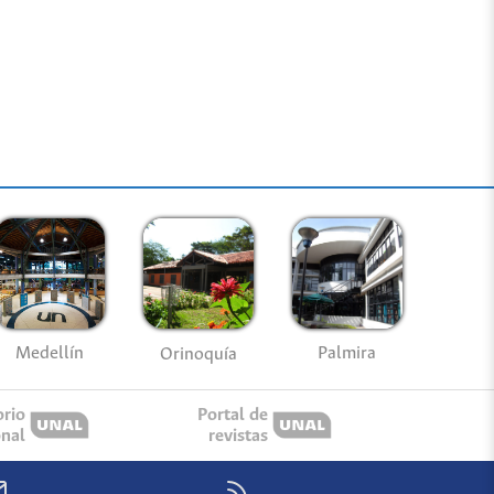
Medellín
Palmira
Orinoquía
orio
Portal de
onal
revistas