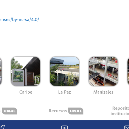
enses/by-nc-sa/4.0/
Caribe
La Paz
Manizales
Reposit
o
Recursos
instituci