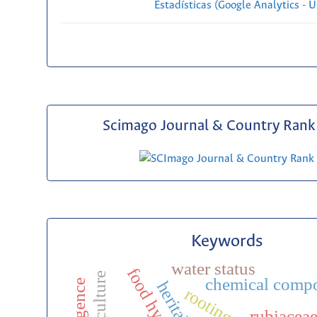
Estadísticas (Google Analytics - Us
Scimago Journal & Country Rank 
Keywords
water status
food hygiene
chemical compo
heritability
rooting
rubiacea