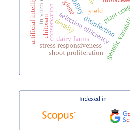
in vitro culture
artificial intelligence
plant coa
conservation
yield
selection efficiency
genetic variab
chitosan
disinfection
density
dairy farms
stress responsiveness
shoot proliferation
Indexed in