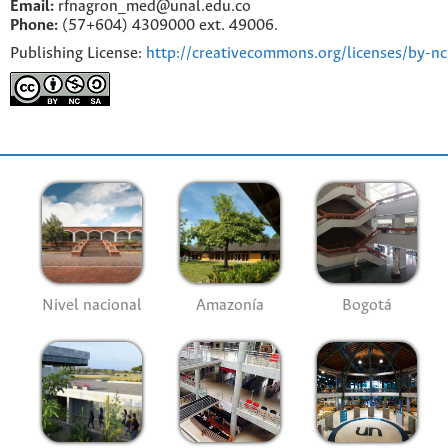
Email:
rfnagron_med@unal.edu.co
Phone:
(57+604) 4309000 ext. 49006.
Publishing License:
http://creativecommons.org/licenses/by-nc
Nivel nacional
Amazonía
Bogotá