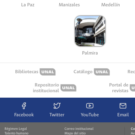
La Paz
Manizales
Medellín
Palmira
Bibliotecas
Catálogo
Rec
Repositorio
Portal de
institucional
revistas
Facebook
Twitter
YouTube
Email
Régimen Legal
Correo institucional
Co
Talento humano
Mapa del sitio
Av