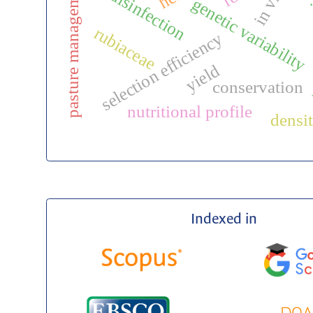
stress 
pasture management
disinfection
genetic variability
rubiaceae
selection efficiency
yield
conservation
nutritional profile
densi
Indexed in