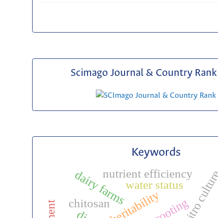
Scimago Journal & Country Rank 
Keywords
nutrient efficiency
in vitro cultu
dairy farms
water status
heritability
rooting
chitosan