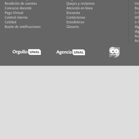
Rendición de cuentas
Quejas y reclamos
Un
Concurso docente
Atención en línea
Bo
Pago Virtual
Encuesta
(+
Control interno
Contáctenos
00
Calidad
Estadísticas
© 
Buzón de notificaciones
Glosario
Al
di
Ac
Ac