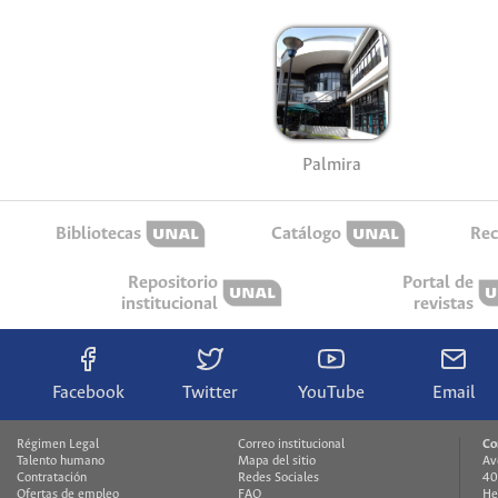
Palmira
Bibliotecas
Catálogo
Rec
Repositorio
Portal de
institucional
revistas
Facebook
Twitter
YouTube
Email
Régimen Legal
Correo institucional
Co
Talento humano
Mapa del sitio
Av
Contratación
Redes Sociales
40
Ofertas de empleo
FAQ
He