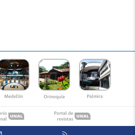
Medellín
Palmira
Orinoquía
orio
Portal de
onal
revistas