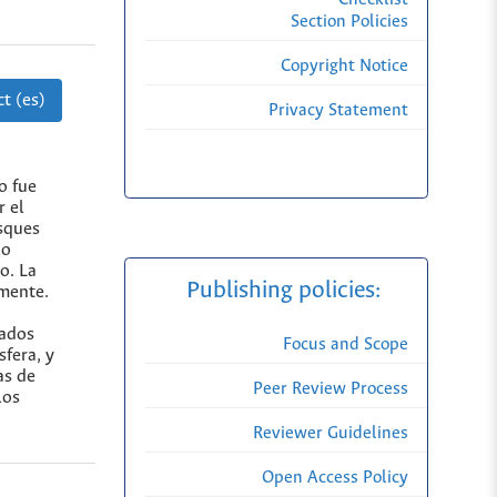
Section Policies
Copyright Notice
t (es)
Privacy Statement
o fue
r el
osques
lo
o. La
Publishing policies:
amente.
tados
Focus and Scope
fera, y
as de
Peer Review Process
los
Reviewer Guidelines
Open Access Policy