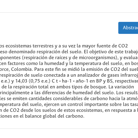
Abstrac
os ecosistemas terrestres y a su vez la mayor fuente de CO2
eso denominado respiración del suelo. El objetivo de este trabaj
mponentes (respiración de raíces y de microorganismos), y evalua
rcen factores como la humedad y la temperatura del suelo, en b
orce, Colombia. Para este fin se midió la emisión de CO2 del sue
espiración de suelo conectada a un analizador de gases infrarroj
.e.) y 14,03 (0,75 e.e.) C t • ha-1 • año-1 en BP y BS, respectiv
d de la respiración total en ambos tipos de bosque. La variación
principalmente a las diferencias de humedad del suelo. Los resul
les se emiten cantidades considerables de carbono hacia la atmós
peratura del suelo, ejercen un control importante sobre las tas
n de CO2 desde los suelos de estos ecosistemas, en respuesta a 
iones en el balance global del carbono.