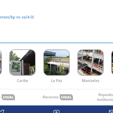
enses/by-nc-sa/4.0/
Caribe
La Paz
Manizales
Reposit
o
Recursos
instituci