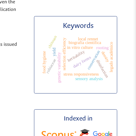
iven the
lication
Keywords
chitosan
local rennet
selection efficiency
biografía científica
legado académico
ts issued
in vitro culture
rooting
yield
heritability
conservation
density
food hygiene
genetic variability
dairy farms
rubiaceae
disinfection
stress responsiveness
sensory analysis
Indexed in