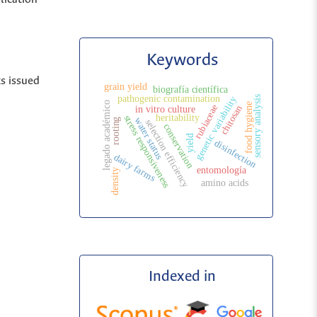
Keywords
ts issued
grain yield
biografía científica
pathogenic contamination
genetic variability
sensory analysis
legado académico
food hygiene
rubiaceae
chitosan
in vitro culture
heritability
stress responsiveness
water status
rooting
selection efficiency
conservation
yield
disinfection
dairy farms
entomología
density
amino acids
Indexed in