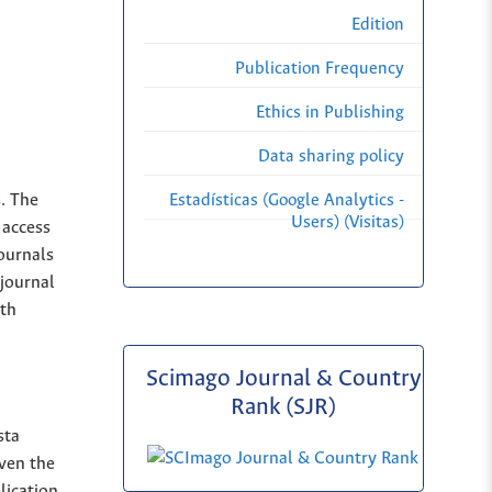
Edition
Publication Frequency
Ethics in Publishing
Data sharing policy
s. The
Estadísticas (Google Analytics -
Users) (Visitas)
 access
Journals
 journal
ith
Scimago Journal & Country
Rank (SJR)
sta
iven the
lication