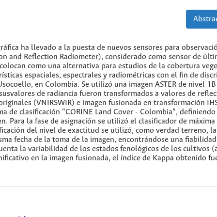
Abstrac
gráfica ha llevado a la puesta de nuevos sensores para observaci
on and Reflection Radiometer), considerado como sensor de últ
o colocan como una alternativa para estudios de la cobertura vege
rísticas espaciales, espectrales y radiométricas con el fin de disc
go Usocoello, en Colombia. Se utilizó una imagen ASTER de nivel 1B
usvalores de radiancia fueron transformados a valores de reflec
originales (VNIRSWIR) e imagen fusionada en transformación IHS
ema de clasificación “CORINE Land Cover - Colombia”, definiendo
. Para la fase de asignación se utilizó el clasificador de máxima
ficación del nivel de exactitud se utilizó, como verdad terreno, l
isma fecha de la toma de la imagen, encontrándose una fiabilidad
enta la variabilidad de los estados fenológicos de los cultivos (
gnificativo en la imagen fusionada, el índice de Kappa obtenido fu