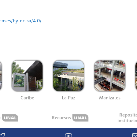
enses/by-nc-sa/4.0/
Caribe
La Paz
Manizales
Reposit
o
Recursos
instituci