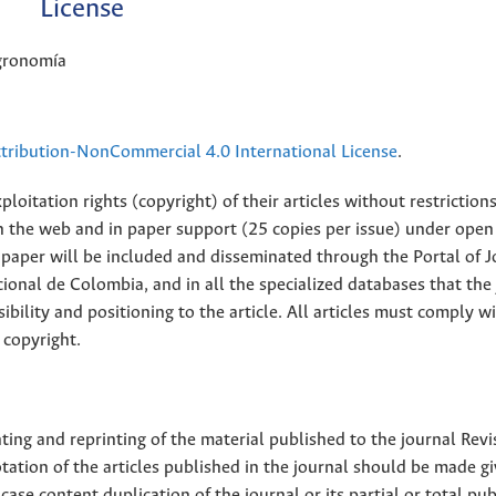
License
Agronomía
ribution-NonCommercial 4.0 International License
.
loitation rights (copyright) of their articles without restriction
 on the web and in paper support (25 copies per issue) under open
ll paper will be included and disseminated through the Portal of 
ional de Colombia, and in all the specialized databases that the
sibility and positioning to the article. All articles must comply w
 copyright.
nting and reprinting of the material published to the journal Revi
tion of the articles published in the journal should be made g
 case content duplication of the journal or its partial or total pub