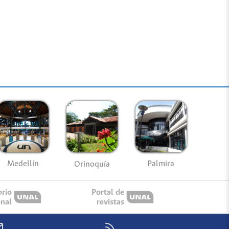
Medellín
Palmira
Orinoquía
orio
Portal de
onal
revistas