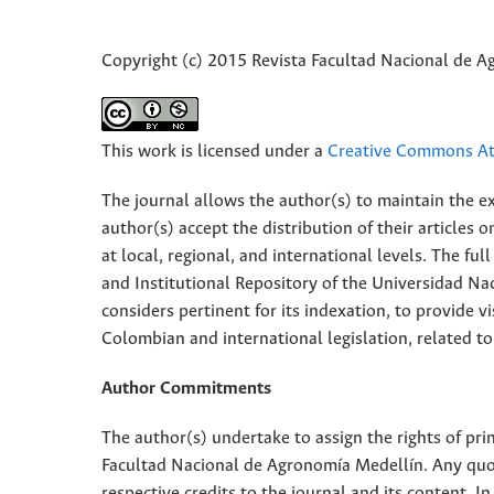
Copyright (c) 2015 Revista Facultad Nacional de 
This work is licensed under a
Creative Commons Att
The journal allows the author(s) to maintain the exp
author(s) accept the distribution of their articles
at local, regional, and international levels. The fu
and Institutional Repository of the Universidad Nac
considers pertinent for its indexation, to provide vi
Colombian and international legislation, related to
Author Commitments
The author(s) undertake to assign the rights of pri
Facultad Nacional de Agronomía Medellín. Any quota
respective credits to the journal and its content. In