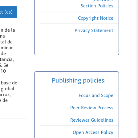
Section Policies
t (es)
Copyright Notice
ón de la
Privacy Statement
ima
tal de
riminar
 de
tancia,
. Se
 10
Publishing policies:
a base de
 global
arroz,
Focus and Scope
e de
Peer Review Process
Reviewer Guidelines
Open Access Policy