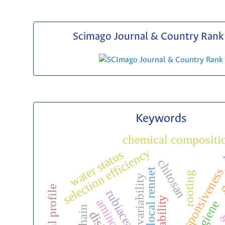
Scimago Journal & Country Rank 
Keywords
chemical compositi
selection efficiency
water status
i
chitosan
stress responsivenes
local rennet
rooting
genetic variability
d
rubiaceae
heritability