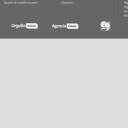
Buzón de notificaciones
Glosario
Al
di
Ac
Ac