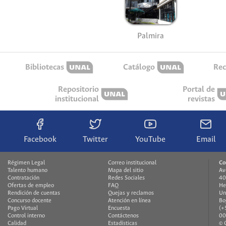
Palmira
Bibliotecas
Catálogo
Rec
Repositorio
Portal de
institucional
revistas
Facebook
Twitter
YouTube
Email
Régimen Legal
Correo institucional
Co
Talento humano
Mapa del sitio
Av
Contratación
Redes Sociales
40
Ofertas de empleo
FAQ
He
Rendición de cuentas
Quejas y reclamos
Un
Concurso docente
Atención en línea
Bo
Pago Virtual
Encuesta
(+
Control interno
Contáctenos
00
Calidad
Estadísticas
© 