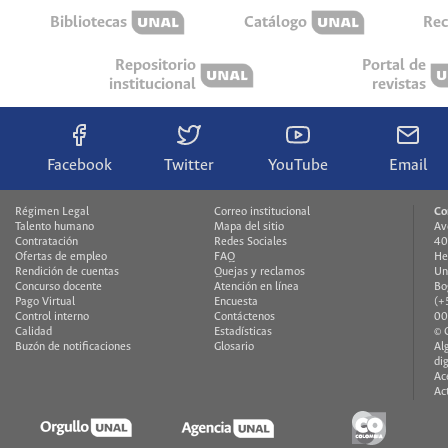
Bibliotecas
Catálogo
Rec
Repositorio
Portal de
institucional
revistas
Facebook
Twitter
YouTube
Email
Régimen Legal
Correo institucional
Co
Talento humano
Mapa del sitio
Av
Contratación
Redes Sociales
40
Ofertas de empleo
FAQ
He
Rendición de cuentas
Quejas y reclamos
Un
Concurso docente
Atención en línea
Bo
Pago Virtual
Encuesta
(+
Control interno
Contáctenos
00
Calidad
Estadísticas
© 
Buzón de notificaciones
Glosario
Al
di
Ac
Ac