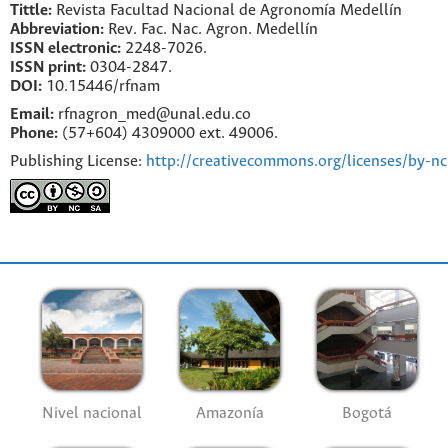
Tittle:
Revista Facultad Nacional de Agronomía Medellín
Abbreviation:
Rev. Fac. Nac. Agron. Medellín
ISSN electronic:
2248-7026.
ISSN print:
0304-2847.
DOI:
10.15446/rfnam
Email:
rfnagron_med@unal.edu.co
Phone:
(57+604) 4309000 ext. 49006.
Publishing License:
http://creativecommons.org/licenses/by-nc
Nivel nacional
Amazonía
Bogotá